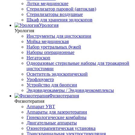
Лотки медицинские
Стерилизатор паровой (автоклав)
Стерилизаторы воздушные
Шкаф для хранения эндоскопов
Урология
Урология
Инструменты для цистоскопии
Мойка медицинская
Набор уретральных бужей
Наборы операционные
Негатоскоп
Одноразовые стерильные наборы для троакарной
цистостомии
Осветитель эндоскопический
Урофлоуметр
Устройство для биопсии
Эндовидеокамеры / Эндовидеокомплексы
Физиотерапия
Физиотерапия
Аппарат УВТ
Аппараты для лазеротерапии
Гинекологические комбайны
Двигательные аппараты
Озонотерапевтическая установка
Транскраниальная электростимуляция