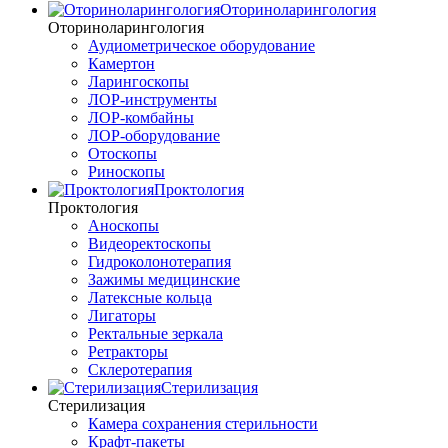
Оториноларингология
Оториноларингология
Аудиометрическое оборудование
Камертон
Ларингоскопы
ЛОР-инструменты
ЛОР-комбайны
ЛОР-оборудование
Отоскопы
Риноскопы
Проктология
Проктология
Аноскопы
Видеоректоскопы
Гидроколонотерапия
Зажимы медицинские
Латексные кольца
Лигаторы
Ректальные зеркала
Ретракторы
Склеротерапия
Стерилизация
Стерилизация
Камера сохранения стерильности
Крафт-пакеты