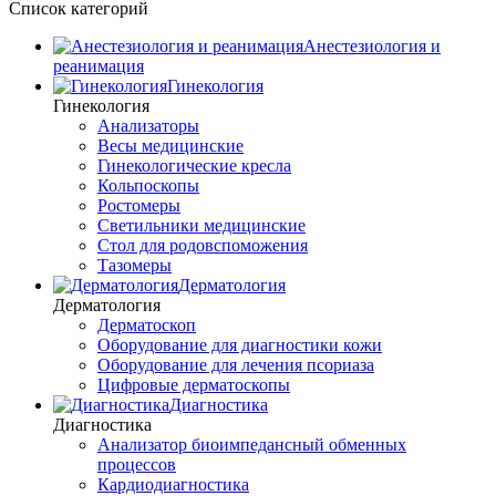
Список категорий
Анестезиология и
реанимация
Гинекология
Гинекология
Анализаторы
Весы медицинские
Гинекологические кресла
Кольпоскопы
Ростомеры
Светильники медицинские
Стол для родовспоможения
Тазомеры
Дерматология
Дерматология
Дерматоскоп
Оборудование для диагностики кожи
Оборудование для лечения псориаза
Цифровые дерматоскопы
Диагностика
Диагностика
Анализатор биоимпедансный обменных
процессов
Кардиодиагностика