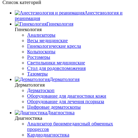
Список категорий
Анестезиология и
реанимация
Гинекология
Гинекология
Анализаторы
Весы медицинские
Гинекологические кресла
Кольпоскопы
Ростомеры
Светильники медицинские
Стол для родовспоможения
Тазомеры
Дерматология
Дерматология
Дерматоскоп
Оборудование для диагностики кожи
Оборудование для лечения псориаза
Цифровые дерматоскопы
Диагностика
Диагностика
Анализатор биоимпедансный обменных
процессов
Кардиодиагностика