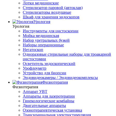
Лотки медицинские
Стерилизатор паровой (автоклав)
Стерилизаторы воздушные
Шкаф для хранения эндоскопов
Урология
Урология
Инструменты для цистоскопии
Мойка медицинская
Набор уретральных бужей
Наборы операционные
Негатоскоп
Одноразовые стерильные наборы для троакарной
цистостомии
Осветитель эндоскопический
Урофлоуметр
Устройство для биопсии
Эндовидеокамеры / Эндовидеокомплексы
Физиотерапия
Физиотерапия
Аппарат УВТ
Аппараты для лазеротерапии
Гинекологические комбайны
Двигательные аппараты
Озонотерапевтическая установка
Транскраниальная электростимуляция