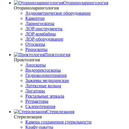
Оториноларингология
Оториноларингология
Аудиометрическое оборудование
Камертон
Ларингоскопы
ЛОР-инструменты
ЛОР-комбайны
ЛОР-оборудование
Отоскопы
Риноскопы
Проктология
Проктология
Аноскопы
Видеоректоскопы
Гидроколонотерапия
Зажимы медицинские
Латексные кольца
Лигаторы
Ректальные зеркала
Ретракторы
Склеротерапия
Стерилизация
Стерилизация
Камера сохранения стерильности
Крафт-пакеты