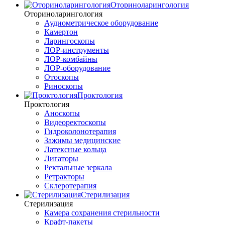
Оториноларингология
Оториноларингология
Аудиометрическое оборудование
Камертон
Ларингоскопы
ЛОР-инструменты
ЛОР-комбайны
ЛОР-оборудование
Отоскопы
Риноскопы
Проктология
Проктология
Аноскопы
Видеоректоскопы
Гидроколонотерапия
Зажимы медицинские
Латексные кольца
Лигаторы
Ректальные зеркала
Ретракторы
Склеротерапия
Стерилизация
Стерилизация
Камера сохранения стерильности
Крафт-пакеты