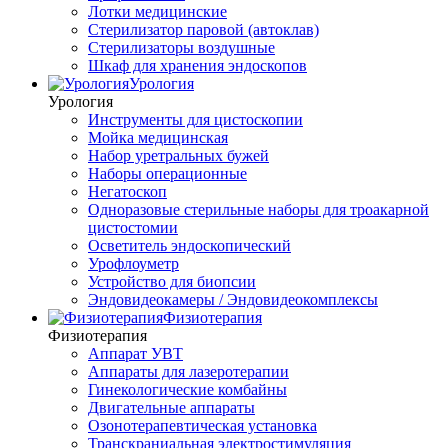
Лотки медицинские
Стерилизатор паровой (автоклав)
Стерилизаторы воздушные
Шкаф для хранения эндоскопов
Урология
Урология
Инструменты для цистоскопии
Мойка медицинская
Набор уретральных бужей
Наборы операционные
Негатоскоп
Одноразовые стерильные наборы для троакарной
цистостомии
Осветитель эндоскопический
Урофлоуметр
Устройство для биопсии
Эндовидеокамеры / Эндовидеокомплексы
Физиотерапия
Физиотерапия
Аппарат УВТ
Аппараты для лазеротерапии
Гинекологические комбайны
Двигательные аппараты
Озонотерапевтическая установка
Транскраниальная электростимуляция