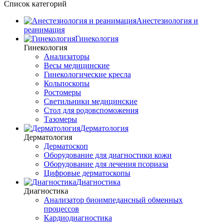
Список категорий
Анестезиология и
реанимация
Гинекология
Гинекология
Анализаторы
Весы медицинские
Гинекологические кресла
Кольпоскопы
Ростомеры
Светильники медицинские
Стол для родовспоможения
Тазомеры
Дерматология
Дерматология
Дерматоскоп
Оборудование для диагностики кожи
Оборудование для лечения псориаза
Цифровые дерматоскопы
Диагностика
Диагностика
Анализатор биоимпедансный обменных
процессов
Кардиодиагностика