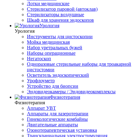
Лотки медицинские
Стерилизатор паровой (автоклав)
Стерилизаторы воздушные
Шкаф для хранения эндоскопов
Урология
Урология
Инструменты для цистоскопии
Мойка медицинская
Набор уретральных бужей
Наборы операционные
Негатоскоп
Одноразовые стерильные наборы для троакарной
цистостомии
Осветитель эндоскопический
Урофлоуметр
Устройство для биопсии
Эндовидеокамеры / Эндовидеокомплексы
Физиотерапия
Физиотерапия
Аппарат УВТ
Аппараты для лазеротерапии
Гинекологические комбайны
Двигательные аппараты
Озонотерапевтическая установка
Транскраниальная электростимуляция