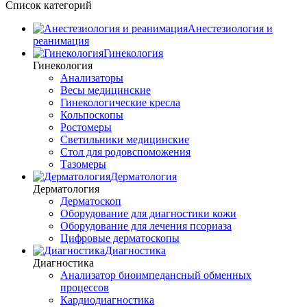
Список категорий
Анестезиология и
реанимация
Гинекология
Гинекология
Анализаторы
Весы медицинские
Гинекологические кресла
Кольпоскопы
Ростомеры
Светильники медицинские
Стол для родовспоможения
Тазомеры
Дерматология
Дерматология
Дерматоскоп
Оборудование для диагностики кожи
Оборудование для лечения псориаза
Цифровые дерматоскопы
Диагностика
Диагностика
Анализатор биоимпедансный обменных
процессов
Кардиодиагностика