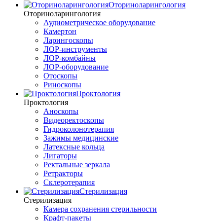
Оториноларингология
Оториноларингология
Аудиометрическое оборудование
Камертон
Ларингоскопы
ЛОР-инструменты
ЛОР-комбайны
ЛОР-оборудование
Отоскопы
Риноскопы
Проктология
Проктология
Аноскопы
Видеоректоскопы
Гидроколонотерапия
Зажимы медицинские
Латексные кольца
Лигаторы
Ректальные зеркала
Ретракторы
Склеротерапия
Стерилизация
Стерилизация
Камера сохранения стерильности
Крафт-пакеты