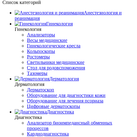
Список категорий
Анестезиология и
реанимация
Гинекология
Гинекология
Анализаторы
Весы медицинские
Гинекологические кресла
Кольпоскопы
Ростомеры
Светильники медицинские
Стол для родовспоможения
Тазомеры
Дерматология
Дерматология
Дерматоскоп
Оборудование для диагностики кожи
Оборудование для лечения псориаза
Цифровые дерматоскопы
Диагностика
Диагностика
Анализатор биоимпедансный обменных
процессов
Кардиодиагностика