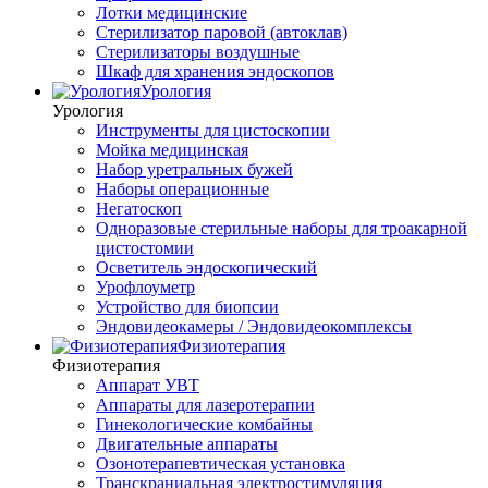
Лотки медицинские
Стерилизатор паровой (автоклав)
Стерилизаторы воздушные
Шкаф для хранения эндоскопов
Урология
Урология
Инструменты для цистоскопии
Мойка медицинская
Набор уретральных бужей
Наборы операционные
Негатоскоп
Одноразовые стерильные наборы для троакарной
цистостомии
Осветитель эндоскопический
Урофлоуметр
Устройство для биопсии
Эндовидеокамеры / Эндовидеокомплексы
Физиотерапия
Физиотерапия
Аппарат УВТ
Аппараты для лазеротерапии
Гинекологические комбайны
Двигательные аппараты
Озонотерапевтическая установка
Транскраниальная электростимуляция