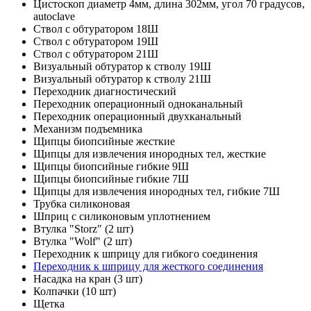
Цистоскоп диаметр 4мм, длина 302мм, угол 70
градусов,
autoclave
Ствол с обтуратором 18Ш
Ствол с обтуратором 19Ш
Ствол с обтуратором 21Ш
Визуальный обтуратор к стволу 19Ш
Визуальный обтуратор к стволу 21Ш
Переходник диагностический
Переходник операционный одноканальный
Переходник операционный двухканальный
Механизм подъемника
Щипцы биопсийные жесткие
Щипцы для извлечения инородных тел, жесткие
Щипцы биопсийные гибкие 9Ш
Щипцы биопсийные гибкие 7Ш
Щипцы для извлечения инородных тел, гибкие 7Ш
Трубка силиконовая
Шприц с силиконовым уплотнением
Втулка "Storz" (2 шт)
Втулка "Wolf" (2 шт)
Переходник к шприцу для гибкого соединения
Переходник к шприцу для жесткого соединения
Насадка на кран (3 шт)
Колпачки (10 шт)
Щетка