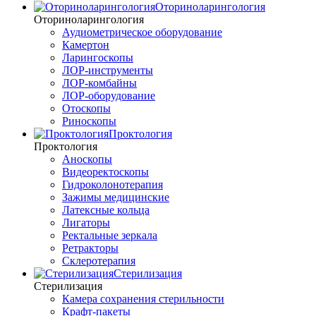
Оториноларингология
Оториноларингология
Аудиометрическое оборудование
Камертон
Ларингоскопы
ЛОР-инструменты
ЛОР-комбайны
ЛОР-оборудование
Отоскопы
Риноскопы
Проктология
Проктология
Аноскопы
Видеоректоскопы
Гидроколонотерапия
Зажимы медицинские
Латексные кольца
Лигаторы
Ректальные зеркала
Ретракторы
Склеротерапия
Стерилизация
Стерилизация
Камера сохранения стерильности
Крафт-пакеты