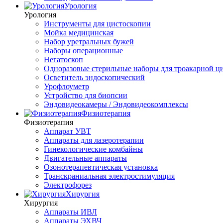
Урология
Урология
Инструменты для цистоскопии
Мойка медицинская
Набор уретральных бужей
Наборы операционные
Негатоскоп
Одноразовые стерильные наборы для троакарной ц
Осветитель эндоскопический
Урофлоуметр
Устройство для биопсии
Эндовидеокамеры / Эндовидеокомплексы
Физиотерапия
Физиотерапия
Аппарат УВТ
Аппараты для лазеротерапии
Гинекологические комбайны
Двигательные аппараты
Озонотерапевтическая установка
Транскраниальная электростимуляция
Электрофорез
Хирургия
Хирургия
Аппараты ИВЛ
Аппараты ЭХВЧ