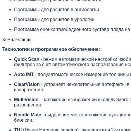
Программы для расчетов в ангиологии.
Программы для расчетов в урологии.
Программа оценки тазобедренного сустава плода на
Комплектация
Технологии и программное обеспечение:
Quick Scan
- режим автоматической настройки изобр
фильтров за счет автоматического распознавания ис
Auto IMT
- полуавтоматическое измерение толщины к
ClearVision
- устраняет нежелательные артефакты в 
изображения.
MultiVision
- наложение изображений исследуемого о
разрешения.
Needle Mate
- выделение местоположения пункционн
биопсии.
THI
(Tissue Harmonic Imaging), тканевая или 2-я га