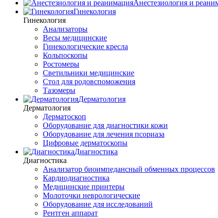
Анестезиология и реани
Гинекология
Гинекология
Анализаторы
Весы медицинские
Гинекологические кресла
Кольпоскопы
Ростомеры
Светильники медицинские
Стол для родовспоможения
Тазомеры
Дерматология
Дерматология
Дерматоскоп
Оборудование для диагностики кожи
Оборудование для лечения псориаза
Цифровые дерматоскопы
Диагностика
Диагностика
Анализатор биоимпедансный обменных процессов
Кардиодиагностика
Медицинские принтеры
Молоточки неврологические
Оборудование для исследований
Рентген аппарат