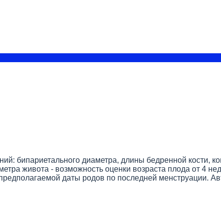
ний: бипариетального диаметра, длины бедренной кости, к
метра живота - возможность оценки возраста плода от 4 не
чет предполагаемой даты родов по последней менструации. А