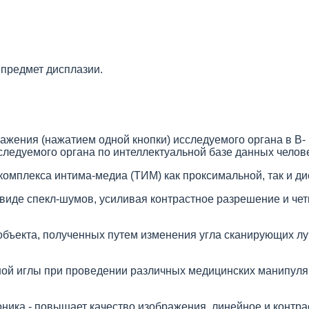
 предмет дисплазии.
ажения (нажатием одной кнопки) исследуемого органа в B-
следуемого органа по интеллектуальной базе данных челове
омплекса интима-медиа (ТИМ) как проксимальной, так и ди
виде спекл-шумов, усиливая контрастное разрешение и четк
бъекта, полученных путем изменения угла сканирующих лу
ой иглы при проведении различных медицинских манипуляц
рмоника - повышает качество изображения, линейное и конт