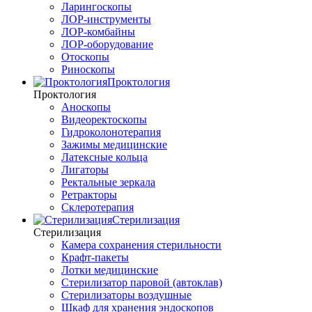
Ларингоскопы
ЛОР-инструменты
ЛОР-комбайны
ЛОР-оборудование
Отоскопы
Риноскопы
Проктология
Проктология
Аноскопы
Видеоректоскопы
Гидроколонотерапия
Зажимы медицинские
Латексные кольца
Лигаторы
Ректальные зеркала
Ретракторы
Склеротерапия
Стерилизация
Стерилизация
Камера сохранения стерильности
Крафт-пакеты
Лотки медицинские
Стерилизатор паровой (автоклав)
Стерилизаторы воздушные
Шкаф для хранения эндоскопов