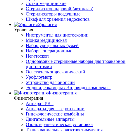
Лотки медицинские
Стерилизатор паровой (автоклав)
Стерилизаторы воздушные
Шкаф для хранения эндоскопов
Урология
Урология
Инструменты для цистоскопии
Мойка медицинская
Набор уретральных бужей
Наборы операционные
Негатоскоп
Одноразовые стерильные наборы для троакарной
цистостомии
Осветитель эндоскопический
Урофлоуметр
Устройство для биопсии
Эндовидеокамеры / Эндовидеокомплексы
Физиотерапия
Физиотерапия
Аппарат УВТ
Аппараты для лазеротерапии
Гинекологические комбайны
Двигательные аппараты
Озонотерапевтическая установка
Транскраниальная электростимуляция