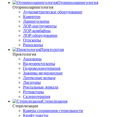
Оториноларингология
Оториноларингология
Аудиометрическое оборудование
Камертон
Ларингоскопы
ЛОР-инструменты
ЛОР-комбайны
ЛОР-оборудование
Отоскопы
Риноскопы
Проктология
Проктология
Аноскопы
Видеоректоскопы
Гидроколонотерапия
Зажимы медицинские
Латексные кольца
Лигаторы
Ректальные зеркала
Ретракторы
Склеротерапия
Стерилизация
Стерилизация
Камера сохранения стерильности
Крафт-пакеты