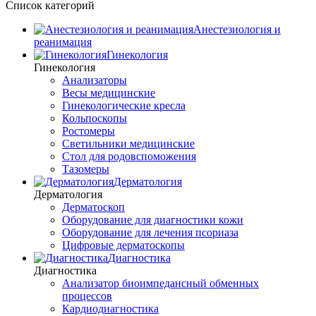
Список категорий
Анестезиология и
реанимация
Гинекология
Гинекология
Анализаторы
Весы медицинские
Гинекологические кресла
Кольпоскопы
Ростомеры
Светильники медицинские
Стол для родовспоможения
Тазомеры
Дерматология
Дерматология
Дерматоскоп
Оборудование для диагностики кожи
Оборудование для лечения псориаза
Цифровые дерматоскопы
Диагностика
Диагностика
Анализатор биоимпедансный обменных
процессов
Кардиодиагностика