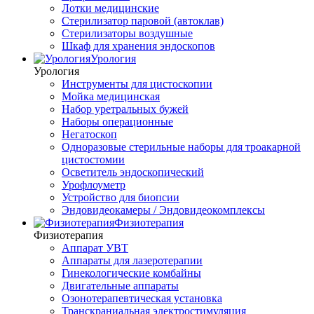
Лотки медицинские
Стерилизатор паровой (автоклав)
Стерилизаторы воздушные
Шкаф для хранения эндоскопов
Урология
Урология
Инструменты для цистоскопии
Мойка медицинская
Набор уретральных бужей
Наборы операционные
Негатоскоп
Одноразовые стерильные наборы для троакарной
цистостомии
Осветитель эндоскопический
Урофлоуметр
Устройство для биопсии
Эндовидеокамеры / Эндовидеокомплексы
Физиотерапия
Физиотерапия
Аппарат УВТ
Аппараты для лазеротерапии
Гинекологические комбайны
Двигательные аппараты
Озонотерапевтическая установка
Транскраниальная электростимуляция