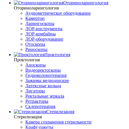
Оториноларингология
Оториноларингология
Аудиометрическое оборудование
Камертон
Ларингоскопы
ЛОР-инструменты
ЛОР-комбайны
ЛОР-оборудование
Отоскопы
Риноскопы
Проктология
Проктология
Аноскопы
Видеоректоскопы
Гидроколонотерапия
Зажимы медицинские
Латексные кольца
Лигаторы
Ректальные зеркала
Ретракторы
Склеротерапия
Стерилизация
Стерилизация
Камера сохранения стерильности
Крафт-пакеты