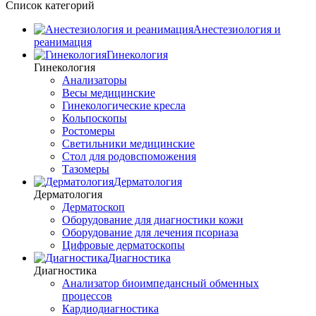
Список категорий
Анестезиология и
реанимация
Гинекология
Гинекология
Анализаторы
Весы медицинские
Гинекологические кресла
Кольпоскопы
Ростомеры
Светильники медицинские
Стол для родовспоможения
Тазомеры
Дерматология
Дерматология
Дерматоскоп
Оборудование для диагностики кожи
Оборудование для лечения псориаза
Цифровые дерматоскопы
Диагностика
Диагностика
Анализатор биоимпедансный обменных
процессов
Кардиодиагностика