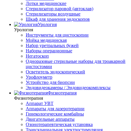
Лотки медицинские
Стерилизатор паровой (автоклав)
Стерилизаторы воздушные
Шкаф для хранения эндоскопов
Урология
Урология
Инструменты для цистоскопии
Мойка медицинская
Набор уретральных бужей
Наборы операционные
Негатоскоп
Одноразовые стерильные наборы для троакарной
цистостомии
Осветитель эндоскопический
Урофлоуметр
Устройство для биопсии
Эндовидеокамеры / Эндовидеокомплексы
Физиотерапия
Физиотерапия
Аппарат УВТ
Аппараты для лазеротерапии
Гинекологические комбайны
Двигательные аппараты
Озонотерапевтическая установка
Транскраниальная электростимуляция