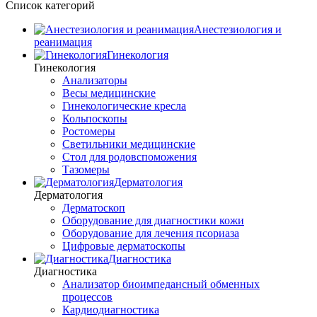
Список категорий
Анестезиология и
реанимация
Гинекология
Гинекология
Анализаторы
Весы медицинские
Гинекологические кресла
Кольпоскопы
Ростомеры
Светильники медицинские
Стол для родовспоможения
Тазомеры
Дерматология
Дерматология
Дерматоскоп
Оборудование для диагностики кожи
Оборудование для лечения псориаза
Цифровые дерматоскопы
Диагностика
Диагностика
Анализатор биоимпедансный обменных
процессов
Кардиодиагностика