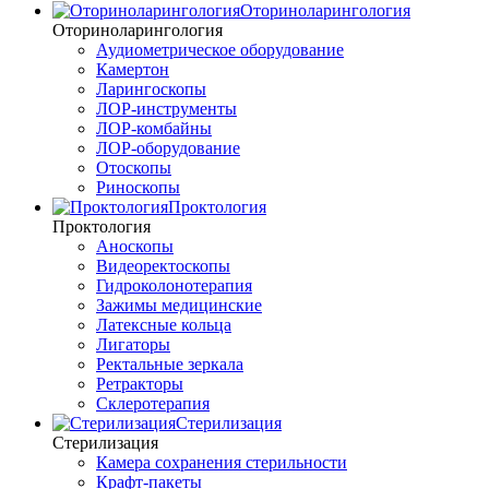
Оториноларингология
Оториноларингология
Аудиометрическое оборудование
Камертон
Ларингоскопы
ЛОР-инструменты
ЛОР-комбайны
ЛОР-оборудование
Отоскопы
Риноскопы
Проктология
Проктология
Аноскопы
Видеоректоскопы
Гидроколонотерапия
Зажимы медицинские
Латексные кольца
Лигаторы
Ректальные зеркала
Ретракторы
Склеротерапия
Стерилизация
Стерилизация
Камера сохранения стерильности
Крафт-пакеты