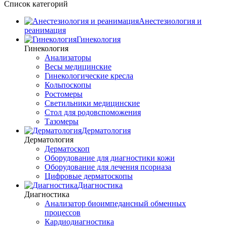
Список категорий
Анестезиология и
реанимация
Гинекология
Гинекология
Анализаторы
Весы медицинские
Гинекологические кресла
Кольпоскопы
Ростомеры
Светильники медицинские
Стол для родовспоможения
Тазомеры
Дерматология
Дерматология
Дерматоскоп
Оборудование для диагностики кожи
Оборудование для лечения псориаза
Цифровые дерматоскопы
Диагностика
Диагностика
Анализатор биоимпедансный обменных
процессов
Кардиодиагностика