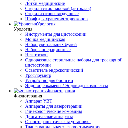
Лотки медицинские
Стерилизатор паровой (автоклав)
Стерилизаторы воздушные
Шкаф для хранения эндоскопов
Урология
Урология
Инструменты для цистоскопии
Мойка медицинская
Набор уретральных бужей
Наборы операционные
Негатоскоп
Одноразовые стерильные наборы для троакарной
цистостомии
Осветитель эндоскопический
Урофлоуметр
Устройство для биопсии
Эндовидеокамеры / Эндовидеокомплексы
Физиотерапия
Физиотерапия
Аппарат УВТ
Аппараты для лазеротерапии
Гинекологические комбайны
Двигательные аппараты
Озонотерапевтическая установка
Транскраниальная электростимуляция