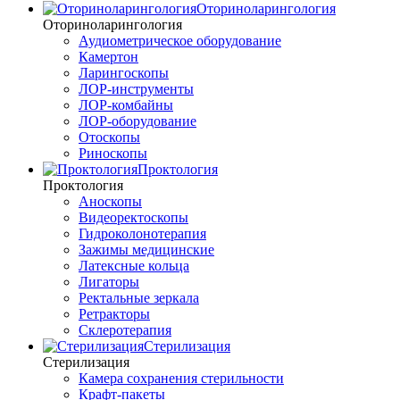
Оториноларингология
Оториноларингология
Аудиометрическое оборудование
Камертон
Ларингоскопы
ЛОР-инструменты
ЛОР-комбайны
ЛОР-оборудование
Отоскопы
Риноскопы
Проктология
Проктология
Аноскопы
Видеоректоскопы
Гидроколонотерапия
Зажимы медицинские
Латексные кольца
Лигаторы
Ректальные зеркала
Ретракторы
Склеротерапия
Стерилизация
Стерилизация
Камера сохранения стерильности
Крафт-пакеты