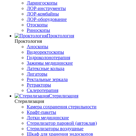
Ларингоскопы
ЛОР-инструменты
ЛОР-комбайны
ЛОР-оборудование
Отоскопы
Риноскопы
Проктология
Проктология
Аноскопы
Видеоректоскопы
Гидроколонотерапия
Зажимы медицинские
Латексные кольца
Лигаторы
Ректальные зеркала
Ретракторы
Склеротерапия
Стерилизация
Стерилизация
Камера сохранения стерильности
Крафт-пакеты
Лотки медицинские
Стерилизатор паровой (автоклав)
Стерилизаторы воздушные
Шкаф для хранения эндоскопов