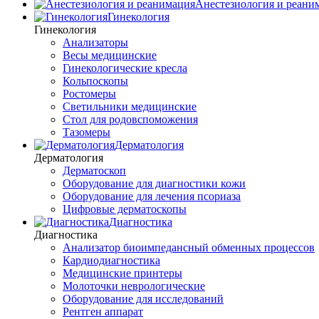
Анестезиология и реани
Гинекология
Гинекология
Анализаторы
Весы медицинские
Гинекологические кресла
Кольпоскопы
Ростомеры
Светильники медицинские
Стол для родовспоможения
Тазомеры
Дерматология
Дерматология
Дерматоскоп
Оборудование для диагностики кожи
Оборудование для лечения псориаза
Цифровые дерматоскопы
Диагностика
Диагностика
Анализатор биоимпедансный обменных процессов
Кардиодиагностика
Медицинские принтеры
Молоточки неврологические
Оборудование для исследований
Рентген аппарат