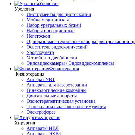
Урология
Урология
Инструменты для цистоскопии
Мойка медицинская
Набор уретральных бужей
Наборы операционные
Негатоскоп
Одноразовые стерильные наборы для троакарной ц
Осветитель эндоскопический
Урофлоуметр
Устройство для биопсии
Эндовидеокамеры / Эндовидеокомплексы
Физиотерапия
Физиотерапия
Аппарат УВТ
Аппараты для лазеротерапии
Гинекологические комбайны
Двигательные аппараты
Озонотерапевтическая установка
Транскраниальная электростимуляция
Электрофорез
Хирургия
Хирургия
Аппараты ИВЛ
Аппараты ЭХВЧ