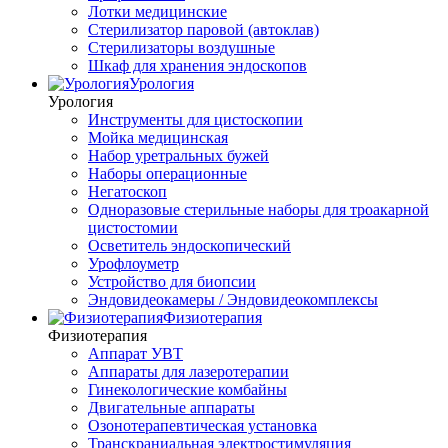
Лотки медицинские
Стерилизатор паровой (автоклав)
Стерилизаторы воздушные
Шкаф для хранения эндоскопов
Урология
Урология
Инструменты для цистоскопии
Мойка медицинская
Набор уретральных бужей
Наборы операционные
Негатоскоп
Одноразовые стерильные наборы для троакарной
цистостомии
Осветитель эндоскопический
Урофлоуметр
Устройство для биопсии
Эндовидеокамеры / Эндовидеокомплексы
Физиотерапия
Физиотерапия
Аппарат УВТ
Аппараты для лазеротерапии
Гинекологические комбайны
Двигательные аппараты
Озонотерапевтическая установка
Транскраниальная электростимуляция