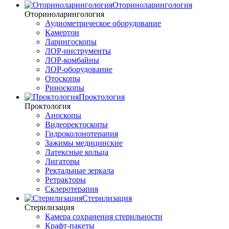
Оториноларингология
Оториноларингология
Аудиометрическое оборудование
Камертон
Ларингоскопы
ЛОР-инструменты
ЛОР-комбайны
ЛОР-оборудование
Отоскопы
Риноскопы
Проктология
Проктология
Аноскопы
Видеоректоскопы
Гидроколонотерапия
Зажимы медицинские
Латексные кольца
Лигаторы
Ректальные зеркала
Ретракторы
Склеротерапия
Стерилизация
Стерилизация
Камера сохранения стерильности
Крафт-пакеты