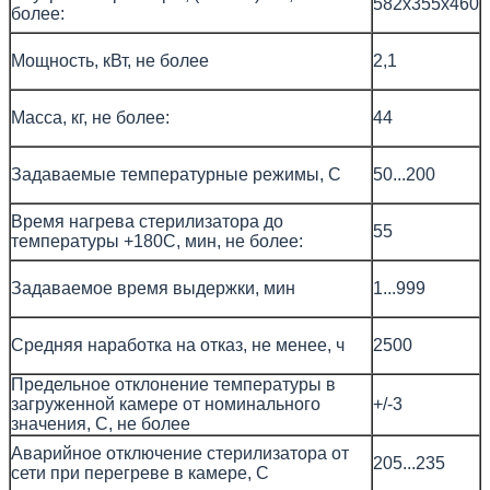
582х355х460
более:
Мощность, кВт, не более
2,1
Масса, кг, не более:
44
Задаваемые температурные режимы, С
50...200
Время нагрева стерилизатора до
55
температуры +180С, мин, не более:
Задаваемое время выдержки, мин
1...999
Средняя наработка на отказ, не менее, ч
2500
Предельное отклонение температуры в
загруженной камере от номинального
+/-3
значения, С, не более
Аварийное отключение стерилизатора от
205...235
сети при перегреве в камере, С