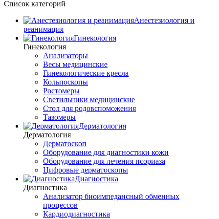
Список категорий
Анестезиология и
реанимация
Гинекология
Гинекология
Анализаторы
Весы медицинские
Гинекологические кресла
Кольпоскопы
Ростомеры
Светильники медицинские
Стол для родовспоможения
Тазомеры
Дерматология
Дерматология
Дерматоскоп
Оборудование для диагностики кожи
Оборудование для лечения псориаза
Цифровые дерматоскопы
Диагностика
Диагностика
Анализатор биоимпедансный обменных
процессов
Кардиодиагностика