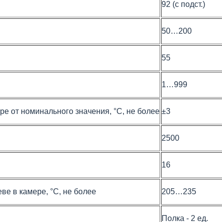
92 (с подст.)
50…200
55
1…999
е от номинального значения, °С, не более
±3
2500
16
ве в камере, °C, не более
205…235
Полка - 2 ед.