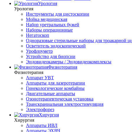
Урология
Урология
Инструменты для цистоскопии
Мойка медицинская
Набор уретральных бужей
Наборы операционные
Негатоскоп
Одноразовые стерильные наборы для троакарной ц
Осветитель эндоскопический
Урофлоуметр
Устройство для биопсии
Эндовидеокамеры / Эндовидеокомплексы
Физиотерапия
Физиотерапия
Аппарат УВТ
Аппараты для лазеротерапии
Гинекологические комбайны
Двигательные аппараты
Озонотерапевтическая установка
Транскраниальная электростимуляция
Электрофорез
Хирургия
Хирургия
Аппараты ИВЛ
Аппараты ЭХВЧ