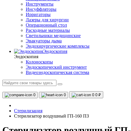
Инструменты
Инсуффляторы
Ирригаторы
Лазеры для хирургии
Операционный стол
Расходные материалы
Светильники медицинские
Эвакуаторы дыма
Эндохирургические комплексы
Эндоскопия
Эндоскопия
Колоноскопы
Эндоскопический инструмент
Видеоэндоскопическая система
0
0
0
0 ₽
Стерилизация
Стерилизатор воздушный ГП-160 ПЗ
Стерилизатор воздушный ГП-