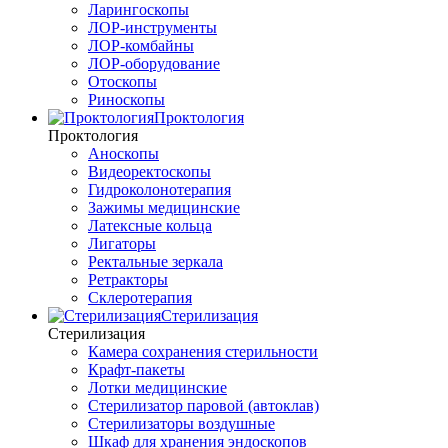
Ларингоскопы
ЛОР-инструменты
ЛОР-комбайны
ЛОР-оборудование
Отоскопы
Риноскопы
Проктология
Проктология
Аноскопы
Видеоректоскопы
Гидроколонотерапия
Зажимы медицинские
Латексные кольца
Лигаторы
Ректальные зеркала
Ретракторы
Склеротерапия
Стерилизация
Стерилизация
Камера сохранения стерильности
Крафт-пакеты
Лотки медицинские
Стерилизатор паровой (автоклав)
Стерилизаторы воздушные
Шкаф для хранения эндоскопов