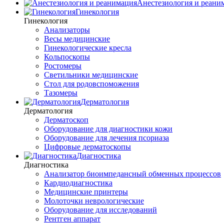
Анестезиология и реани
Гинекология
Гинекология
Анализаторы
Весы медицинские
Гинекологические кресла
Кольпоскопы
Ростомеры
Светильники медицинские
Стол для родовспоможения
Тазомеры
Дерматология
Дерматология
Дерматоскоп
Оборудование для диагностики кожи
Оборудование для лечения псориаза
Цифровые дерматоскопы
Диагностика
Диагностика
Анализатор биоимпедансный обменных процессов
Кардиодиагностика
Медицинские принтеры
Молоточки неврологические
Оборудование для исследований
Рентген аппарат