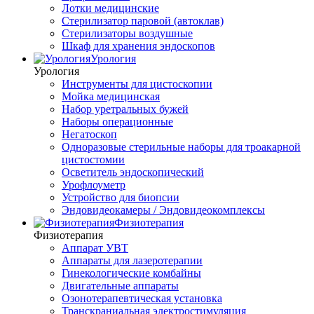
Лотки медицинские
Стерилизатор паровой (автоклав)
Стерилизаторы воздушные
Шкаф для хранения эндоскопов
Урология
Урология
Инструменты для цистоскопии
Мойка медицинская
Набор уретральных бужей
Наборы операционные
Негатоскоп
Одноразовые стерильные наборы для троакарной
цистостомии
Осветитель эндоскопический
Урофлоуметр
Устройство для биопсии
Эндовидеокамеры / Эндовидеокомплексы
Физиотерапия
Физиотерапия
Аппарат УВТ
Аппараты для лазеротерапии
Гинекологические комбайны
Двигательные аппараты
Озонотерапевтическая установка
Транскраниальная электростимуляция