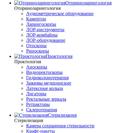
Оториноларингология
Оториноларингология
Аудиометрическое оборудование
Камертон
Ларингоскопы
ЛОР-инструменты
ЛОР-комбайны
ЛОР-оборудование
Отоскопы
Риноскопы
Проктология
Проктология
Аноскопы
Видеоректоскопы
Гидроколонотерапия
Зажимы медицинские
Латексные кольца
Лигаторы
Ректальные зеркала
Ретракторы
Склеротерапия
Стерилизация
Стерилизация
Камера сохранения стерильности
Крафт-пакеты