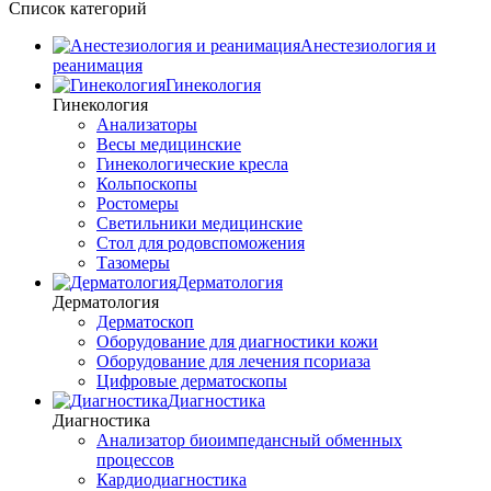
Список категорий
Анестезиология и
реанимация
Гинекология
Гинекология
Анализаторы
Весы медицинские
Гинекологические кресла
Кольпоскопы
Ростомеры
Светильники медицинские
Стол для родовспоможения
Тазомеры
Дерматология
Дерматология
Дерматоскоп
Оборудование для диагностики кожи
Оборудование для лечения псориаза
Цифровые дерматоскопы
Диагностика
Диагностика
Анализатор биоимпедансный обменных
процессов
Кардиодиагностика