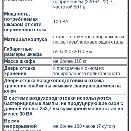
напряжением (220 +/- 22) В,
частотой 50 Гц.
Мощность,
потребляемая
120 ВА
шкафом от сети
переменного тока
сталь с полимерно-порошковым
Материал корпуса
покрытием\нержавеющая сталь
Габаритные
650х450х2010 мм
размеры шкафа
Масса шкафа
не более 110 кг
Дверь отсека
с прозрачным окном из
хранения
тонированного поликарбоната
Двери отсека воздухоподготовки и отсека
хранения снабжены замками, запирающимися на
ключ
В системе воздухоподготовки используются
бактерицидные лампы, не продуцирующие озон с
длиной волны 253,7 нм суммарной мощностью не
менее 30 ВА
Время
непрерывной
не более 168 часов (7 суток)