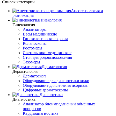
Список категорий
Анестезиология и
реанимация
Гинекология
Гинекология
Анализаторы
Весы медицинские
Гинекологические кресла
Кольпоскопы
Ростомеры
Светильники медицинские
Стол для родовспоможения
Тазомеры
Дерматология
Дерматология
Дерматоскоп
Оборудование для диагностики кожи
Оборудование для лечения псориаза
Цифровые дерматоскопы
Диагностика
Диагностика
Анализатор биоимпедансный обменных
процессов
Кардиодиагностика