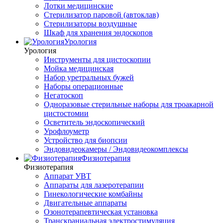
Лотки медицинские
Стерилизатор паровой (автоклав)
Стерилизаторы воздушные
Шкаф для хранения эндоскопов
Урология
Урология
Инструменты для цистоскопии
Мойка медицинская
Набор уретральных бужей
Наборы операционные
Негатоскоп
Одноразовые стерильные наборы для троакарной
цистостомии
Осветитель эндоскопический
Урофлоуметр
Устройство для биопсии
Эндовидеокамеры / Эндовидеокомплексы
Физиотерапия
Физиотерапия
Аппарат УВТ
Аппараты для лазеротерапии
Гинекологические комбайны
Двигательные аппараты
Озонотерапевтическая установка
Транскраниальная электростимуляция