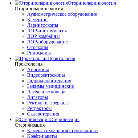
Оториноларингология
Оториноларингология
Аудиометрическое оборудование
Камертон
Ларингоскопы
ЛОР-инструменты
ЛОР-комбайны
ЛОР-оборудование
Отоскопы
Риноскопы
Проктология
Проктология
Аноскопы
Видеоректоскопы
Гидроколонотерапия
Зажимы медицинские
Латексные кольца
Лигаторы
Ректальные зеркала
Ретракторы
Склеротерапия
Стерилизация
Стерилизация
Камера сохранения стерильности
Крафт-пакеты