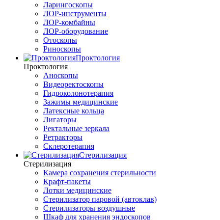
Ларингоскопы
ЛОР-инструменты
ЛОР-комбайны
ЛОР-оборудование
Отоскопы
Риноскопы
Проктология
Проктология
Аноскопы
Видеоректоскопы
Гидроколонотерапия
Зажимы медицинские
Латексные кольца
Лигаторы
Ректальные зеркала
Ретракторы
Склеротерапия
Стерилизация
Стерилизация
Камера сохранения стерильности
Крафт-пакеты
Лотки медицинские
Стерилизатор паровой (автоклав)
Стерилизаторы воздушные
Шкаф для хранения эндоскопов