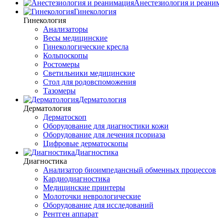
Анестезиология и реани
Гинекология
Гинекология
Анализаторы
Весы медицинские
Гинекологические кресла
Кольпоскопы
Ростомеры
Светильники медицинские
Стол для родовспоможения
Тазомеры
Дерматология
Дерматология
Дерматоскоп
Оборудование для диагностики кожи
Оборудование для лечения псориаза
Цифровые дерматоскопы
Диагностика
Диагностика
Анализатор биоимпедансный обменных процессов
Кардиодиагностика
Медицинские принтеры
Молоточки неврологические
Оборудование для исследований
Рентген аппарат