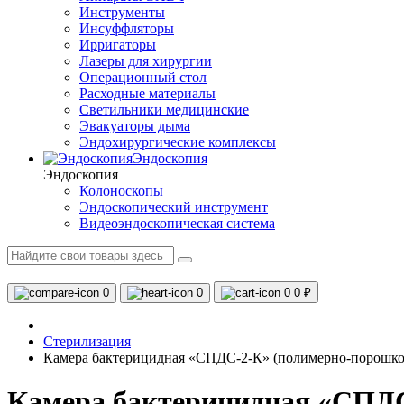
Инструменты
Инсуффляторы
Ирригаторы
Лазеры для хирургии
Операционный стол
Расходные материалы
Светильники медицинские
Эвакуаторы дыма
Эндохирургические комплексы
Эндоскопия
Эндоскопия
Колоноскопы
Эндоскопический инструмент
Видеоэндоскопическая система
0
0
0
0 ₽
Стерилизация
Камера бактерицидная «СПДС-2-К» (полимерно-порошко
Камера бактерицидная «СПДС