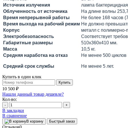
Источник излучения
лампа бактерицидная
Облученность от источника
На длине волны 253,7
Время непрерывной работы
Не более 168 часов (7
Время выхода на рабочий режим
Не должно превышат
Корпус
металл с полимерно
Электробезопасность
Соответствует требов
Габаритные размеры
510х360х410 мм.
Масса
10,5 кг.
Средняя наработка на отказ
Не менее 500 циклов
Средний срок службы
Не менее 5 лет.
Купить в один клик
Купить
10 500 ₽
Нашли данный товар дешевле?
Кол-во:
-
+
В закладки
В сравнение
В корзину
Быстрый заказ
Отзывов
0