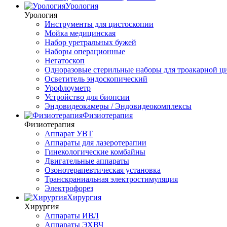
Урология
Урология
Инструменты для цистоскопии
Мойка медицинская
Набор уретральных бужей
Наборы операционные
Негатоскоп
Одноразовые стерильные наборы для троакарной ц
Осветитель эндоскопический
Урофлоуметр
Устройство для биопсии
Эндовидеокамеры / Эндовидеокомплексы
Физиотерапия
Физиотерапия
Аппарат УВТ
Аппараты для лазеротерапии
Гинекологические комбайны
Двигательные аппараты
Озонотерапевтическая установка
Транскраниальная электростимуляция
Электрофорез
Хирургия
Хирургия
Аппараты ИВЛ
Аппараты ЭХВЧ