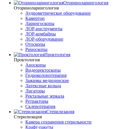
Оториноларингология
Оториноларингология
Аудиометрическое оборудование
Камертон
Ларингоскопы
ЛОР-инструменты
ЛОР-комбайны
ЛОР-оборудование
Отоскопы
Риноскопы
Проктология
Проктология
Аноскопы
Видеоректоскопы
Гидроколонотерапия
Зажимы медицинские
Латексные кольца
Лигаторы
Ректальные зеркала
Ретракторы
Склеротерапия
Стерилизация
Стерилизация
Камера сохранения стерильности
Крафт-пакеты