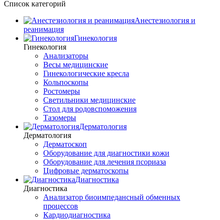
Список категорий
Анестезиология и
реанимация
Гинекология
Гинекология
Анализаторы
Весы медицинские
Гинекологические кресла
Кольпоскопы
Ростомеры
Светильники медицинские
Стол для родовспоможения
Тазомеры
Дерматология
Дерматология
Дерматоскоп
Оборудование для диагностики кожи
Оборудование для лечения псориаза
Цифровые дерматоскопы
Диагностика
Диагностика
Анализатор биоимпедансный обменных
процессов
Кардиодиагностика