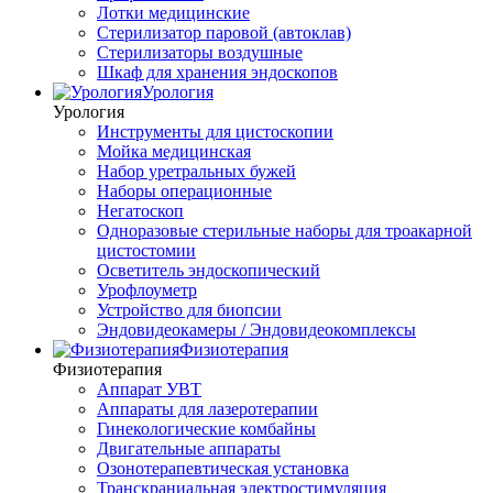
Лотки медицинские
Стерилизатор паровой (автоклав)
Стерилизаторы воздушные
Шкаф для хранения эндоскопов
Урология
Урология
Инструменты для цистоскопии
Мойка медицинская
Набор уретральных бужей
Наборы операционные
Негатоскоп
Одноразовые стерильные наборы для троакарной
цистостомии
Осветитель эндоскопический
Урофлоуметр
Устройство для биопсии
Эндовидеокамеры / Эндовидеокомплексы
Физиотерапия
Физиотерапия
Аппарат УВТ
Аппараты для лазеротерапии
Гинекологические комбайны
Двигательные аппараты
Озонотерапевтическая установка
Транскраниальная электростимуляция