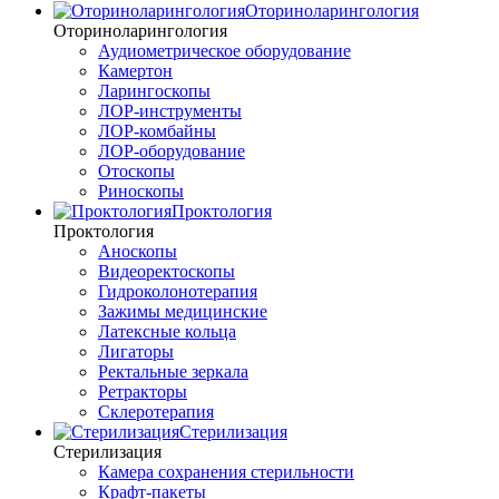
Оториноларингология
Оториноларингология
Аудиометрическое оборудование
Камертон
Ларингоскопы
ЛОР-инструменты
ЛОР-комбайны
ЛОР-оборудование
Отоскопы
Риноскопы
Проктология
Проктология
Аноскопы
Видеоректоскопы
Гидроколонотерапия
Зажимы медицинские
Латексные кольца
Лигаторы
Ректальные зеркала
Ретракторы
Склеротерапия
Стерилизация
Стерилизация
Камера сохранения стерильности
Крафт-пакеты