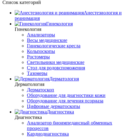
Список категорий
Анестезиология и
реанимация
Гинекология
Гинекология
Анализаторы
Весы медицинские
Гинекологические кресла
Кольпоскопы
Ростомеры
Светильники медицинские
Стол для родовспоможения
Тазомеры
Дерматология
Дерматология
Дерматоскоп
Оборудование для диагностики кожи
Оборудование для лечения псориаза
Цифровые дерматоскопы
Диагностика
Диагностика
Анализатор биоимпедансный обменных
процессов
Кардиодиагностика