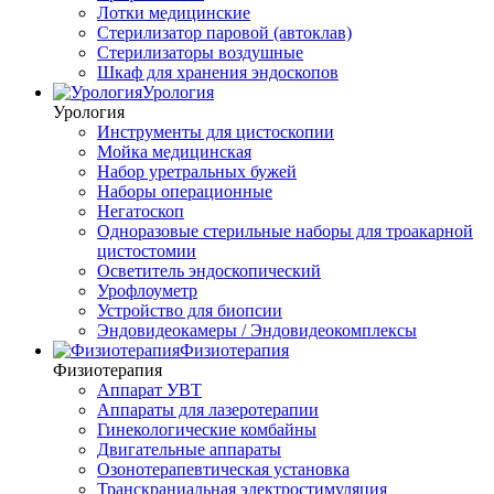
Лотки медицинские
Стерилизатор паровой (автоклав)
Стерилизаторы воздушные
Шкаф для хранения эндоскопов
Урология
Урология
Инструменты для цистоскопии
Мойка медицинская
Набор уретральных бужей
Наборы операционные
Негатоскоп
Одноразовые стерильные наборы для троакарной
цистостомии
Осветитель эндоскопический
Урофлоуметр
Устройство для биопсии
Эндовидеокамеры / Эндовидеокомплексы
Физиотерапия
Физиотерапия
Аппарат УВТ
Аппараты для лазеротерапии
Гинекологические комбайны
Двигательные аппараты
Озонотерапевтическая установка
Транскраниальная электростимуляция