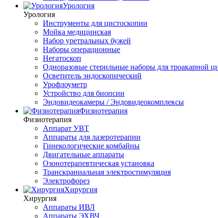
Урология
Урология
Инструменты для цистоскопии
Мойка медицинская
Набор уретральных бужей
Наборы операционные
Негатоскоп
Одноразовые стерильные наборы для троакарной ц
Осветитель эндоскопический
Урофлоуметр
Устройство для биопсии
Эндовидеокамеры / Эндовидеокомплексы
Физиотерапия
Физиотерапия
Аппарат УВТ
Аппараты для лазеротерапии
Гинекологические комбайны
Двигательные аппараты
Озонотерапевтическая установка
Транскраниальная электростимуляция
Электрофорез
Хирургия
Хирургия
Аппараты ИВЛ
Аппараты ЭХВЧ