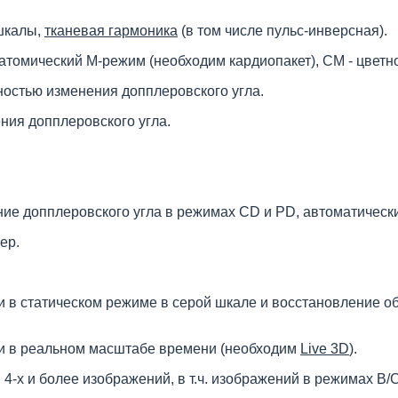
 шкалы,
тканевая гармоника
(в том числе пульс-инверсная).
томический М-режим (необходим кардиопакет), CM - цветн
ностью изменения допплеровского угла.
ния допплеровского угла.
ение допплеровского угла в режимах CD и PD, автоматическ
ер.
в статическом режиме в серой шкале и восстановление об
и в реальном масштабе времени (необходим
Live 3D
).
4-х и более изображений, в т.ч. изображений в режимах B