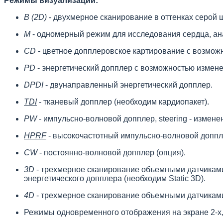
Режимы визуализации:
B (2D)
- двухмерное сканирование в оттенках серой
M
- одномерный режим для исследования сердца, ана
CD
- цветное допплеровское картирование с возмож
PD
- энергетический допплер с возможностью измене
DPDI
- двунаправленный энергетический допплер.
TDI
- тканевый допплер (необходим кардиопакет).
PW
- импульсно-волновой допплер, steering - измен
HPRF
- высокочастотный импульсно-волновой доппл
CW
- постоянно-волновой допплер (опция).
3D
- трехмерное сканирование объемными датчиками 
энергетического допплера (необходим Static 3D).
4D
- трехмерное сканирование объемными датчикам
Режимы одновременного отображения на экране 2-х, 