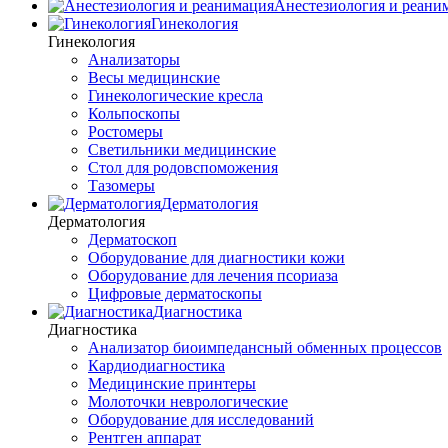
Анестезиология и реани
Гинекология
Гинекология
Анализаторы
Весы медицинские
Гинекологические кресла
Кольпоскопы
Ростомеры
Светильники медицинские
Стол для родовспоможения
Тазомеры
Дерматология
Дерматология
Дерматоскоп
Оборудование для диагностики кожи
Оборудование для лечения псориаза
Цифровые дерматоскопы
Диагностика
Диагностика
Анализатор биоимпедансный обменных процессов
Кардиодиагностика
Медицинские принтеры
Молоточки неврологические
Оборудование для исследований
Рентген аппарат