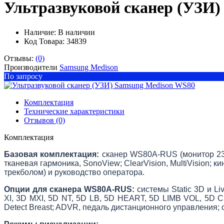
Ультразвуковой сканер (УЗИ)
Наличие:
В наличии
Код Товара: 34839
Отзывы:
(0)
Производители
Samsung Medison
По запросу
Комплектация
Технические характеристики
Отзывов (0)
Комплектация
Базовая комплектация:
сканер WS80A-RUS (монитор 23"
тканевая гармоника, SonoView; ClearVision, MultiVision; 
трекболом) и руководство оператора.
Опции для сканера WS80A-RUS:
cистемы Static 3D и L
XI, 3D MXI, 5D NT, 5D LB, 5D HEART, 5D LIMB VOL, 5D CNS,
Detect Breast; ADVR, педаль дистанционного управления;