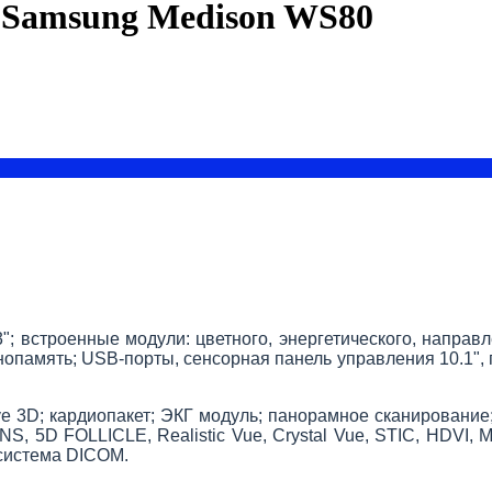
 Samsung Medison WS80
; встроенные модули: цветного, энергетического, направл
кинопамять; USB-порты, сенсорная панель управления 10.1",
ive 3D; кардиопакет; ЭКГ модуль; панорамное сканировани
 5D FOLLICLE, Realistic Vue, Crystal Vue, STIC, HDVI, MPI,
 система DICOM.