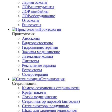
Ларингоскопы
ЛОР-инструменты
ЛОР-комбайны
ЛОР-оборудование
Отоскопы
Риноскопы
Проктология
Проктология
Аноскопы
Видеоректоскопы
Гидроколонотерапия
Зажимы медицинские
Латексные кольца
Лигаторы
Ректальные зеркала
Ретракторы
Склеротерапия
Стерилизация
Стерилизация
Камера сохранения стерильности
Крафт-пакеты
Лотки медицинские
Стерилизатор паровой (автоклав)
Стерилизаторы воздушные
Шкаф для хранения эндоскопов