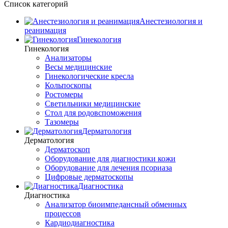
Список категорий
Анестезиология и
реанимация
Гинекология
Гинекология
Анализаторы
Весы медицинские
Гинекологические кресла
Кольпоскопы
Ростомеры
Светильники медицинские
Стол для родовспоможения
Тазомеры
Дерматология
Дерматология
Дерматоскоп
Оборудование для диагностики кожи
Оборудование для лечения псориаза
Цифровые дерматоскопы
Диагностика
Диагностика
Анализатор биоимпедансный обменных
процессов
Кардиодиагностика