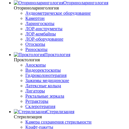
Оториноларингология
Оториноларингология
Аудиометрическое оборудование
Камертон
Ларингоскопы
ЛОР-инструменты
ЛОР-комбайны
ЛОР-оборудование
Отоскопы
Риноскопы
Проктология
Проктология
Аноскопы
Видеоректоскопы
Гидроколонотерапия
Зажимы медицинские
Латексные кольца
Лигаторы
Ректальные зеркала
Ретракторы
Склеротерапия
Стерилизация
Стерилизация
Камера сохранения стерильности
Крафт-пакеты