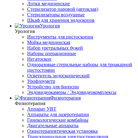
Лотки медицинские
Стерилизатор паровой (автоклав)
Стерилизаторы воздушные
Шкаф для хранения эндоскопов
Урология
Урология
Инструменты для цистоскопии
Мойка медицинская
Набор уретральных бужей
Наборы операционные
Негатоскоп
Одноразовые стерильные наборы для троакарной
цистостомии
Осветитель эндоскопический
Урофлоуметр
Устройство для биопсии
Эндовидеокамеры / Эндовидеокомплексы
Физиотерапия
Физиотерапия
Аппарат УВТ
Аппараты для лазеротерапии
Гинекологические комбайны
Двигательные аппараты
Озонотерапевтическая установка
Транскраниальная электростимуляция