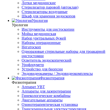
Лотки медицинские
Стерилизатор паровой (автоклав)
Стерилизаторы воздушные
Шкаф для хранения эндоскопов
Урология
Урология
Инструменты для цистоскопии
Мойка медицинская
Набор уретральных бужей
Наборы операционные
Негатоскоп
Одноразовые стерильные наборы для троакарной
цистостомии
Осветитель эндоскопический
Урофлоуметр
Устройство для биопсии
Эндовидеокамеры / Эндовидеокомплексы
Физиотерапия
Физиотерапия
Аппарат УВТ
Аппараты для лазеротерапии
Гинекологические комбайны
Двигательные аппараты
Озонотерапевтическая установка
Транскраниальная электростимуляция