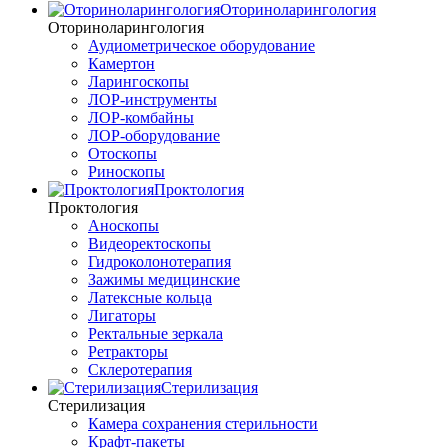
Оториноларингология
Оториноларингология
Аудиометрическое оборудование
Камертон
Ларингоскопы
ЛОР-инструменты
ЛОР-комбайны
ЛОР-оборудование
Отоскопы
Риноскопы
Проктология
Проктология
Аноскопы
Видеоректоскопы
Гидроколонотерапия
Зажимы медицинские
Латексные кольца
Лигаторы
Ректальные зеркала
Ретракторы
Склеротерапия
Стерилизация
Стерилизация
Камера сохранения стерильности
Крафт-пакеты