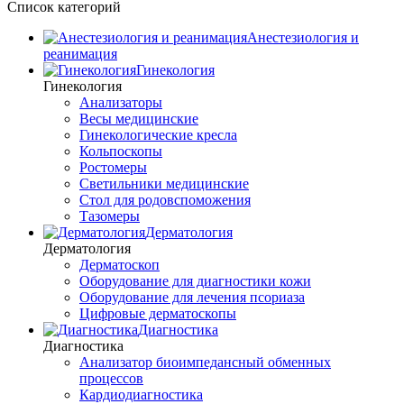
Список категорий
Анестезиология и
реанимация
Гинекология
Гинекология
Анализаторы
Весы медицинские
Гинекологические кресла
Кольпоскопы
Ростомеры
Светильники медицинские
Стол для родовспоможения
Тазомеры
Дерматология
Дерматология
Дерматоскоп
Оборудование для диагностики кожи
Оборудование для лечения псориаза
Цифровые дерматоскопы
Диагностика
Диагностика
Анализатор биоимпедансный обменных
процессов
Кардиодиагностика