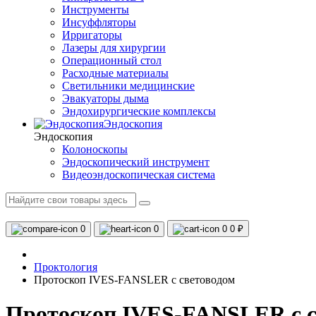
Инструменты
Инсуффляторы
Ирригаторы
Лазеры для хирургии
Операционный стол
Расходные материалы
Светильники медицинские
Эвакуаторы дыма
Эндохирургические комплексы
Эндоскопия
Эндоскопия
Колоноскопы
Эндоскопический инструмент
Видеоэндоскопическая система
0
0
0
0 ₽
Проктология
Протоскоп IVES-FANSLER с световодом
Протоскоп IVES-FANSLER с с