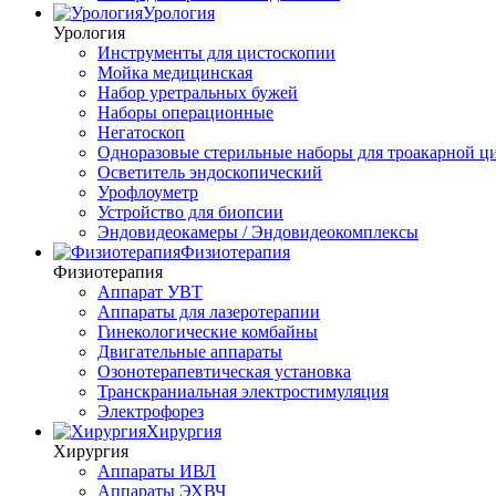
Урология
Урология
Инструменты для цистоскопии
Мойка медицинская
Набор уретральных бужей
Наборы операционные
Негатоскоп
Одноразовые стерильные наборы для троакарной ц
Осветитель эндоскопический
Урофлоуметр
Устройство для биопсии
Эндовидеокамеры / Эндовидеокомплексы
Физиотерапия
Физиотерапия
Аппарат УВТ
Аппараты для лазеротерапии
Гинекологические комбайны
Двигательные аппараты
Озонотерапевтическая установка
Транскраниальная электростимуляция
Электрофорез
Хирургия
Хирургия
Аппараты ИВЛ
Аппараты ЭХВЧ