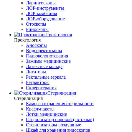
Ларингоскопы
ЛОР-инструменты
ЛОР-комбайны
ЛОР-оборудование
Отоскопы
Риноскопы
Проктология
Проктология
Аноскопы
Видеоректоскопы
Гидроколонотерапия
Зажимы медицинские
Латексные кольца
Лигаторы
Ректальные зеркала
Ретракторы
Склеротерапия
Стерилизация
Стерилизация
Камера сохранения стерильности
Крафт-пакеты
Лотки медицинские
Стерилизатор паровой (автоклав)
Стерилизаторы воздушные
Шкаф для хранения эндоскопов