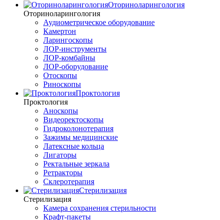
Оториноларингология
Оториноларингология
Аудиометрическое оборудование
Камертон
Ларингоскопы
ЛОР-инструменты
ЛОР-комбайны
ЛОР-оборудование
Отоскопы
Риноскопы
Проктология
Проктология
Аноскопы
Видеоректоскопы
Гидроколонотерапия
Зажимы медицинские
Латексные кольца
Лигаторы
Ректальные зеркала
Ретракторы
Склеротерапия
Стерилизация
Стерилизация
Камера сохранения стерильности
Крафт-пакеты