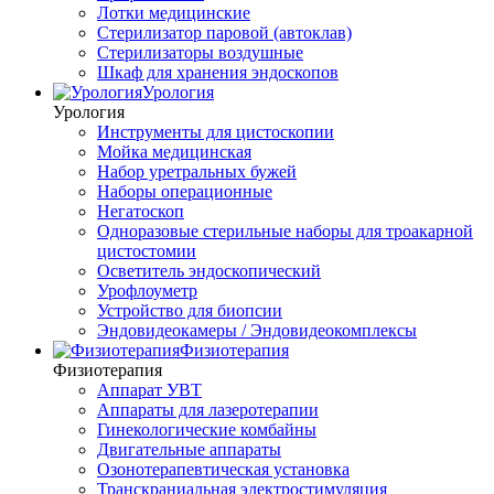
Лотки медицинские
Стерилизатор паровой (автоклав)
Стерилизаторы воздушные
Шкаф для хранения эндоскопов
Урология
Урология
Инструменты для цистоскопии
Мойка медицинская
Набор уретральных бужей
Наборы операционные
Негатоскоп
Одноразовые стерильные наборы для троакарной
цистостомии
Осветитель эндоскопический
Урофлоуметр
Устройство для биопсии
Эндовидеокамеры / Эндовидеокомплексы
Физиотерапия
Физиотерапия
Аппарат УВТ
Аппараты для лазеротерапии
Гинекологические комбайны
Двигательные аппараты
Озонотерапевтическая установка
Транскраниальная электростимуляция