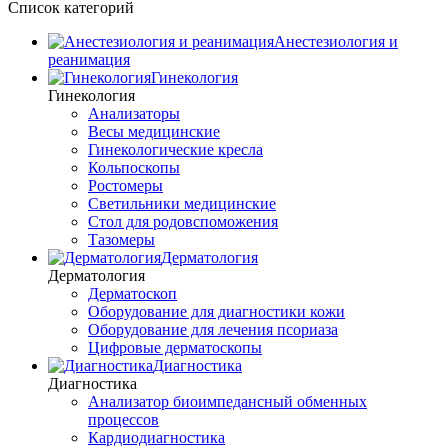
Список категорий
Анестезиология и
реанимация
Гинекология
Гинекология
Анализаторы
Весы медицинские
Гинекологические кресла
Кольпоскопы
Ростомеры
Светильники медицинские
Стол для родовспоможения
Тазомеры
Дерматология
Дерматология
Дерматоскоп
Оборудование для диагностики кожи
Оборудование для лечения псориаза
Цифровые дерматоскопы
Диагностика
Диагностика
Анализатор биоимпедансный обменных
процессов
Кардиодиагностика