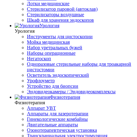
Лотки медицинские
Стерилизатор паровой (автоклав)
Стерилизаторы воздушные
Шкаф для хранения эндоскопов
Урология
Урология
Инструменты для цистоскопии
Мойка медицинская
Набор уретральных бужей
Наборы операционные
Негатоскоп
Одноразовые стерильные наборы для троакарной
цистостомии
Осветитель эндоскопический
Урофлоуметр
Устройство для биопсии
Эндовидеокамеры / Эндовидеокомплексы
Физиотерапия
Физиотерапия
Аппарат УВТ
Аппараты для лазеротерапии
Гинекологические комбайны
Двигательные аппараты
Озонотерапевтическая установка
Транскраниальная электростимуляция