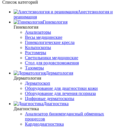
Список категорий
Анестезиология и
реанимация
Гинекология
Гинекология
Анализаторы
Весы медицинские
Гинекологические кресла
Кольпоскопы
Ростомеры
Светильники медицинские
Стол для родовспоможения
Тазомеры
Дерматология
Дерматология
Дерматоскоп
Оборудование для диагностики кожи
Оборудование для лечения псориаза
Цифровые дерматоскопы
Диагностика
Диагностика
Анализатор биоимпедансный обменных
процессов
Кардиодиагностика