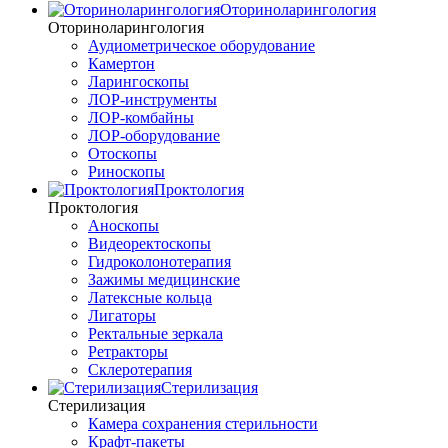
Оториноларингология
Оториноларингология
Аудиометрическое оборудование
Камертон
Ларингоскопы
ЛОР-инструменты
ЛОР-комбайны
ЛОР-оборудование
Отоскопы
Риноскопы
Проктология
Проктология
Аноскопы
Видеоректоскопы
Гидроколонотерапия
Зажимы медицинские
Латексные кольца
Лигаторы
Ректальные зеркала
Ретракторы
Склеротерапия
Стерилизация
Стерилизация
Камера сохранения стерильности
Крафт-пакеты