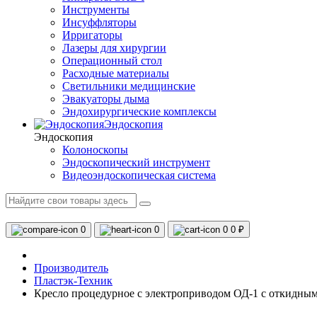
Инструменты
Инсуффляторы
Ирригаторы
Лазеры для хирургии
Операционный стол
Расходные материалы
Светильники медицинские
Эвакуаторы дыма
Эндохирургические комплексы
Эндоскопия
Эндоскопия
Колоноскопы
Эндоскопический инструмент
Видеоэндоскопическая система
0
0
0
0 ₽
Производитель
Пластэк-Техник
Кресло процедурное с электроприводом ОД-1 с откидны