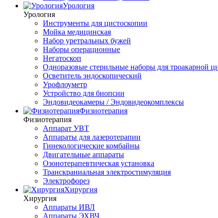
Урология
Урология
Инструменты для цистоскопии
Мойка медицинская
Набор уретральных бужей
Наборы операционные
Негатоскоп
Одноразовые стерильные наборы для троакарной ц
Осветитель эндоскопический
Урофлоуметр
Устройство для биопсии
Эндовидеокамеры / Эндовидеокомплексы
Физиотерапия
Физиотерапия
Аппарат УВТ
Аппараты для лазеротерапии
Гинекологические комбайны
Двигательные аппараты
Озонотерапевтическая установка
Транскраниальная электростимуляция
Электрофорез
Хирургия
Хирургия
Аппараты ИВЛ
Аппараты ЭХВЧ