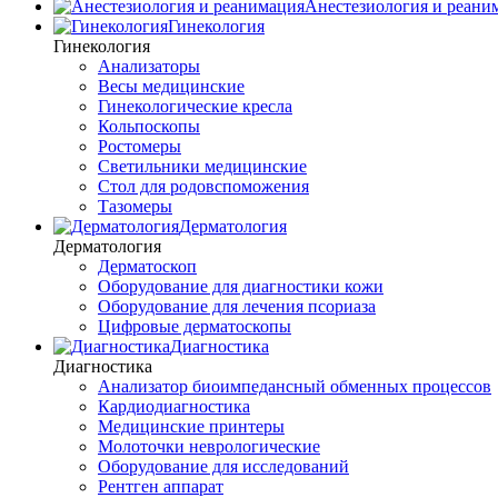
Анестезиология и реани
Гинекология
Гинекология
Анализаторы
Весы медицинские
Гинекологические кресла
Кольпоскопы
Ростомеры
Светильники медицинские
Стол для родовспоможения
Тазомеры
Дерматология
Дерматология
Дерматоскоп
Оборудование для диагностики кожи
Оборудование для лечения псориаза
Цифровые дерматоскопы
Диагностика
Диагностика
Анализатор биоимпедансный обменных процессов
Кардиодиагностика
Медицинские принтеры
Молоточки неврологические
Оборудование для исследований
Рентген аппарат