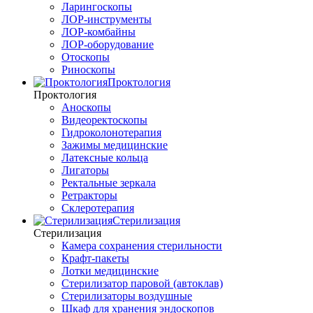
Ларингоскопы
ЛОР-инструменты
ЛОР-комбайны
ЛОР-оборудование
Отоскопы
Риноскопы
Проктология
Проктология
Аноскопы
Видеоректоскопы
Гидроколонотерапия
Зажимы медицинские
Латексные кольца
Лигаторы
Ректальные зеркала
Ретракторы
Склеротерапия
Стерилизация
Стерилизация
Камера сохранения стерильности
Крафт-пакеты
Лотки медицинские
Стерилизатор паровой (автоклав)
Стерилизаторы воздушные
Шкаф для хранения эндоскопов