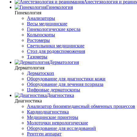
Анестезиология и реани
Гинекология
Гинекология
Анализаторы
Весы медицинские
Гинекологические кресла
Кольпоскопы
Ростомеры
Светильники медицинские
Стол для родовспоможения
Тазомеры
Дерматология
Дерматология
Дерматоскоп
Оборудование для диагностики кожи
Оборудование для лечения псориаза
Цифровые дерматоскопы
Диагностика
Диагностика
Анализатор биоимпедансный обменных процессов
Кардиодиагностика
Медицинские принтеры
Молоточки неврологические
Оборудование для исследований
Рентген аппарат