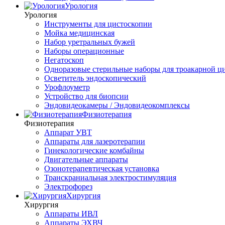
Урология
Урология
Инструменты для цистоскопии
Мойка медицинская
Набор уретральных бужей
Наборы операционные
Негатоскоп
Одноразовые стерильные наборы для троакарной ц
Осветитель эндоскопический
Урофлоуметр
Устройство для биопсии
Эндовидеокамеры / Эндовидеокомплексы
Физиотерапия
Физиотерапия
Аппарат УВТ
Аппараты для лазеротерапии
Гинекологические комбайны
Двигательные аппараты
Озонотерапевтическая установка
Транскраниальная электростимуляция
Электрофорез
Хирургия
Хирургия
Аппараты ИВЛ
Аппараты ЭХВЧ