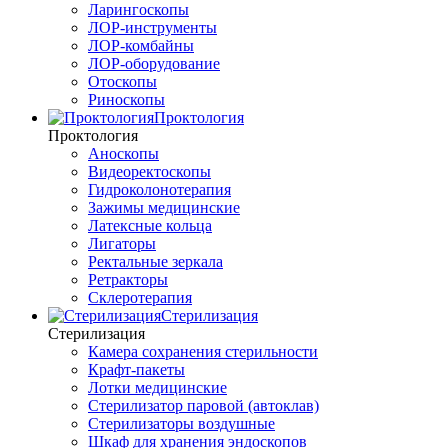
Ларингоскопы
ЛОР-инструменты
ЛОР-комбайны
ЛОР-оборудование
Отоскопы
Риноскопы
Проктология
Проктология
Аноскопы
Видеоректоскопы
Гидроколонотерапия
Зажимы медицинские
Латексные кольца
Лигаторы
Ректальные зеркала
Ретракторы
Склеротерапия
Стерилизация
Стерилизация
Камера сохранения стерильности
Крафт-пакеты
Лотки медицинские
Стерилизатор паровой (автоклав)
Стерилизаторы воздушные
Шкаф для хранения эндоскопов