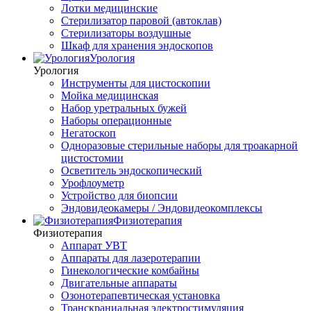
Лотки медицинские
Стерилизатор паровой (автоклав)
Стерилизаторы воздушные
Шкаф для хранения эндоскопов
Урология
Урология
Инструменты для цистоскопии
Мойка медицинская
Набор уретральных бужей
Наборы операционные
Негатоскоп
Одноразовые стерильные наборы для троакарной
цистостомии
Осветитель эндоскопический
Урофлоуметр
Устройство для биопсии
Эндовидеокамеры / Эндовидеокомплексы
Физиотерапия
Физиотерапия
Аппарат УВТ
Аппараты для лазеротерапии
Гинекологические комбайны
Двигательные аппараты
Озонотерапевтическая установка
Транскраниальная электростимуляция