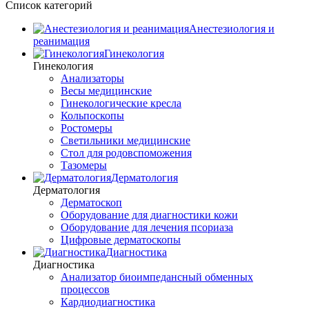
Список категорий
Анестезиология и
реанимация
Гинекология
Гинекология
Анализаторы
Весы медицинские
Гинекологические кресла
Кольпоскопы
Ростомеры
Светильники медицинские
Стол для родовспоможения
Тазомеры
Дерматология
Дерматология
Дерматоскоп
Оборудование для диагностики кожи
Оборудование для лечения псориаза
Цифровые дерматоскопы
Диагностика
Диагностика
Анализатор биоимпедансный обменных
процессов
Кардиодиагностика