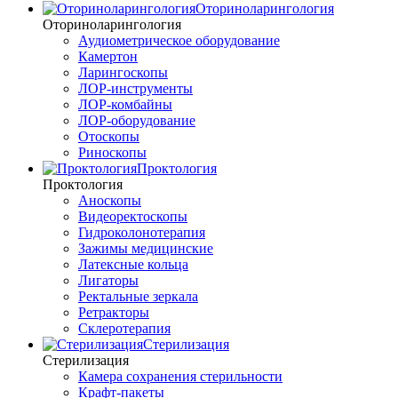
Оториноларингология
Оториноларингология
Аудиометрическое оборудование
Камертон
Ларингоскопы
ЛОР-инструменты
ЛОР-комбайны
ЛОР-оборудование
Отоскопы
Риноскопы
Проктология
Проктология
Аноскопы
Видеоректоскопы
Гидроколонотерапия
Зажимы медицинские
Латексные кольца
Лигаторы
Ректальные зеркала
Ретракторы
Склеротерапия
Стерилизация
Стерилизация
Камера сохранения стерильности
Крафт-пакеты