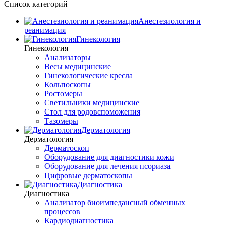
Список категорий
Анестезиология и
реанимация
Гинекология
Гинекология
Анализаторы
Весы медицинские
Гинекологические кресла
Кольпоскопы
Ростомеры
Светильники медицинские
Стол для родовспоможения
Тазомеры
Дерматология
Дерматология
Дерматоскоп
Оборудование для диагностики кожи
Оборудование для лечения псориаза
Цифровые дерматоскопы
Диагностика
Диагностика
Анализатор биоимпедансный обменных
процессов
Кардиодиагностика