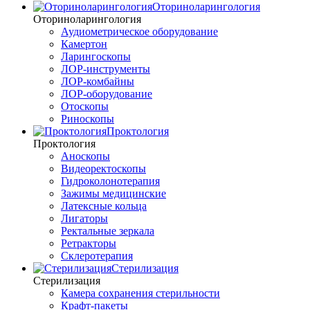
Оториноларингология
Оториноларингология
Аудиометрическое оборудование
Камертон
Ларингоскопы
ЛОР-инструменты
ЛОР-комбайны
ЛОР-оборудование
Отоскопы
Риноскопы
Проктология
Проктология
Аноскопы
Видеоректоскопы
Гидроколонотерапия
Зажимы медицинские
Латексные кольца
Лигаторы
Ректальные зеркала
Ретракторы
Склеротерапия
Стерилизация
Стерилизация
Камера сохранения стерильности
Крафт-пакеты