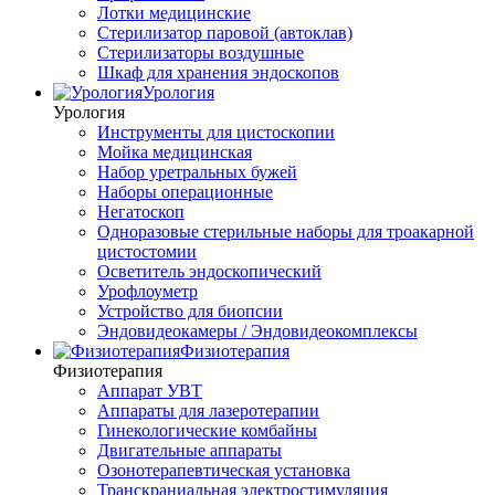
Лотки медицинские
Стерилизатор паровой (автоклав)
Стерилизаторы воздушные
Шкаф для хранения эндоскопов
Урология
Урология
Инструменты для цистоскопии
Мойка медицинская
Набор уретральных бужей
Наборы операционные
Негатоскоп
Одноразовые стерильные наборы для троакарной
цистостомии
Осветитель эндоскопический
Урофлоуметр
Устройство для биопсии
Эндовидеокамеры / Эндовидеокомплексы
Физиотерапия
Физиотерапия
Аппарат УВТ
Аппараты для лазеротерапии
Гинекологические комбайны
Двигательные аппараты
Озонотерапевтическая установка
Транскраниальная электростимуляция