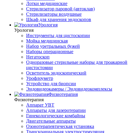
Лотки медицинские
Стерилизатор паровой (автоклав)
Стерилизаторы воздушные
Шкаф для хранения эндоскопов
Урология
Урология
Инструменты для цистоскопии
Мойка медицинская
Набор уретральных бужей
Наборы операционные
Негатоскоп
Одноразовые стерильные наборы для троакарной
цистостомии
Осветитель эндоскопический
Урофлоуметр
Устройство для биопсии
Эндовидеокамеры / Эндовидеокомплексы
Физиотерапия
Физиотерапия
Аппарат УВТ
Аппараты для лазеротерапии
Гинекологические комбайны
Двигательные аппараты
Озонотерапевтическая установка
Транскраниальная электростимуляция