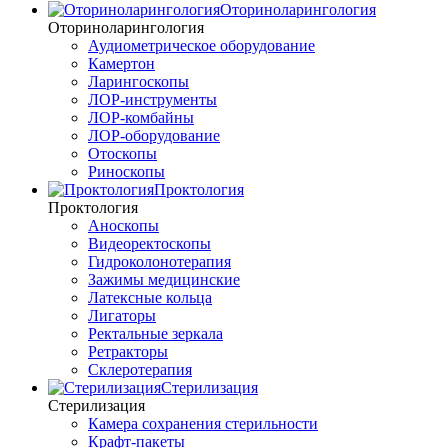
Оториноларингология
Оториноларингология
Аудиометрическое оборудование
Камертон
Ларингоскопы
ЛОР-инструменты
ЛОР-комбайны
ЛОР-оборудование
Отоскопы
Риноскопы
Проктология
Проктология
Аноскопы
Видеоректоскопы
Гидроколонотерапия
Зажимы медицинские
Латексные кольца
Лигаторы
Ректальные зеркала
Ретракторы
Склеротерапия
Стерилизация
Стерилизация
Камера сохранения стерильности
Крафт-пакеты