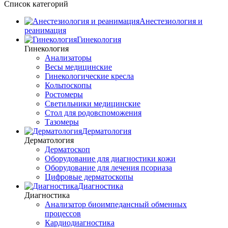
Список категорий
Анестезиология и
реанимация
Гинекология
Гинекология
Анализаторы
Весы медицинские
Гинекологические кресла
Кольпоскопы
Ростомеры
Светильники медицинские
Стол для родовспоможения
Тазомеры
Дерматология
Дерматология
Дерматоскоп
Оборудование для диагностики кожи
Оборудование для лечения псориаза
Цифровые дерматоскопы
Диагностика
Диагностика
Анализатор биоимпедансный обменных
процессов
Кардиодиагностика