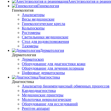
Анестезиология и реани
Гинекология
Гинекология
Анализаторы
Весы медицинские
Гинекологические кресла
Кольпоскопы
Ростомеры
Светильники медицинские
Стол для родовспоможения
Тазомеры
Дерматология
Дерматология
Дерматоскоп
Оборудование для диагностики кожи
Оборудование для лечения псориаза
Цифровые дерматоскопы
Диагностика
Диагностика
Анализатор биоимпедансный обменных процессов
Кардиодиагностика
Медицинские принтеры
Молоточки неврологические
Оборудование для исследований
Рентген аппарат