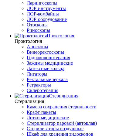
Ларингоскопы
ЛОР-инструменты
ЛОР-комбайны
ЛОР-оборудование
Отоскопы
Риноскопы
Проктология
Проктология
Аноскопы
Видеоректоскопы
Гидроколонотерапия
Зажимы медицинские
Латексные кольца
Лигаторы
Ректальные зеркала
Ретракторы
Склеротерапия
Стерилизация
Стерилизация
Камера сохранения стерильности
Крафт-пакеты
Лотки медицинские
Стерилизатор паровой (автоклав)
Стерилизаторы воздушные
Шкаф для хранения эндоскопов