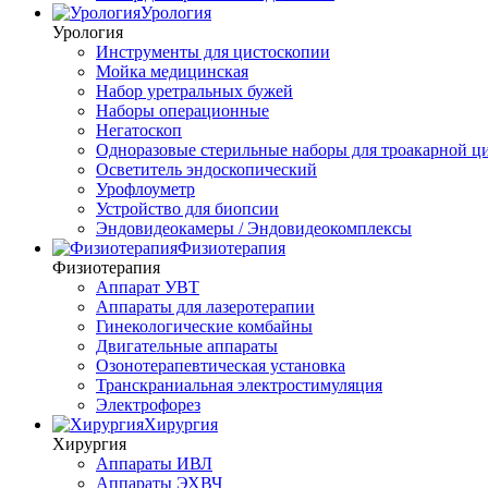
Урология
Урология
Инструменты для цистоскопии
Мойка медицинская
Набор уретральных бужей
Наборы операционные
Негатоскоп
Одноразовые стерильные наборы для троакарной ц
Осветитель эндоскопический
Урофлоуметр
Устройство для биопсии
Эндовидеокамеры / Эндовидеокомплексы
Физиотерапия
Физиотерапия
Аппарат УВТ
Аппараты для лазеротерапии
Гинекологические комбайны
Двигательные аппараты
Озонотерапевтическая установка
Транскраниальная электростимуляция
Электрофорез
Хирургия
Хирургия
Аппараты ИВЛ
Аппараты ЭХВЧ