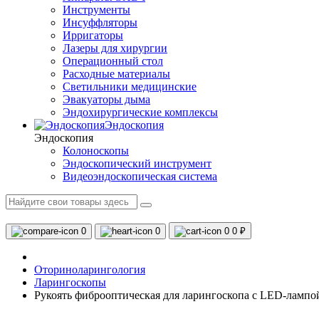
Инструменты
Инсуффляторы
Ирригаторы
Лазеры для хирургии
Операционный стол
Расходные материалы
Светильники медицинские
Эвакуаторы дыма
Эндохирургические комплексы
Эндоскопия
Эндоскопия
Колоноскопы
Эндоскопический инструмент
Видеоэндоскопическая система
0
0
0
0 ₽
Оториноларингология
Ларингоскопы
Рукоять фиброоптическая для ларингоскопа с LED-лампой