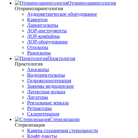
Оториноларингология
Оториноларингология
Аудиометрическое оборудование
Камертон
Ларингоскопы
ЛОР-инструменты
ЛОР-комбайны
ЛОР-оборудование
Отоскопы
Риноскопы
Проктология
Проктология
Аноскопы
Видеоректоскопы
Гидроколонотерапия
Зажимы медицинские
Латексные кольца
Лигаторы
Ректальные зеркала
Ретракторы
Склеротерапия
Стерилизация
Стерилизация
Камера сохранения стерильности
Крафт-пакеты