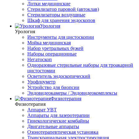
Лотки медицинские
Стерилизатор паровой (автоклав)
Стерилизаторы воздушные
Шкаф для хранения эндоскопов
Урология
Урология
Инструменты для цистоскопии
Мойка медицинская
Набор уретральных бужей
Наборы операционные
Негатоскоп
Одноразовые стерильные наборы для троакарной
цистостомии
Осветитель эндоскопический
Урофлоуметр
Устройство для биопсии
Эндовидеокамеры / Эндовидеокомплексы
Физиотерапия
Физиотерапия
Аппарат УВТ
Аппараты для лазеротерапии
Гинекологические комбайны
Двигательные аппараты
Озонотерапевтическая установка
Транскраниальная электростимуляция