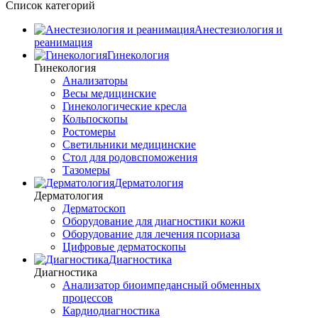
Список категорий
Анестезиология и
реанимация
Гинекология
Гинекология
Анализаторы
Весы медицинские
Гинекологические кресла
Кольпоскопы
Ростомеры
Светильники медицинские
Стол для родовспоможения
Тазомеры
Дерматология
Дерматология
Дерматоскоп
Оборудование для диагностики кожи
Оборудование для лечения псориаза
Цифровые дерматоскопы
Диагностика
Диагностика
Анализатор биоимпедансный обменных
процессов
Кардиодиагностика