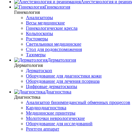
Анестезиология и реани
Гинекология
Гинекология
Анализаторы
Весы медицинские
Гинекологические кресла
Кольпоскопы
Ростомеры
Светильники медицинские
Стол для родовспоможения
Тазомеры
Дерматология
Дерматология
Дерматоскоп
Оборудование для диагностики кожи
Оборудование для лечения псориаза
Цифровые дерматоскопы
Диагностика
Диагностика
Анализатор биоимпедансный обменных процессов
Кардиодиагностика
Медицинские принтеры
Молоточки неврологические
Оборудование для исследований
Рентген аппарат