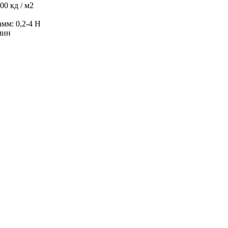
00 кд / м2
мм: 0,2-4 Н
мин