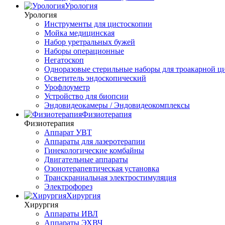
Урология
Урология
Инструменты для цистоскопии
Мойка медицинская
Набор уретральных бужей
Наборы операционные
Негатоскоп
Одноразовые стерильные наборы для троакарной ц
Осветитель эндоскопический
Урофлоуметр
Устройство для биопсии
Эндовидеокамеры / Эндовидеокомплексы
Физиотерапия
Физиотерапия
Аппарат УВТ
Аппараты для лазеротерапии
Гинекологические комбайны
Двигательные аппараты
Озонотерапевтическая установка
Транскраниальная электростимуляция
Электрофорез
Хирургия
Хирургия
Аппараты ИВЛ
Аппараты ЭХВЧ