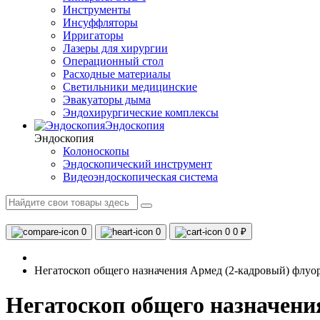
Инструменты
Инсуффляторы
Ирригаторы
Лазеры для хирургии
Операционный стол
Расходные материалы
Светильники медицинские
Эвакуаторы дыма
Эндохирургические комплексы
Эндоскопия
Эндоскопия
Колоноскопы
Эндоскопический инструмент
Видеоэндоскопическая система
0
0
0
0 ₽
Негатоскоп общего назначения Армед (2-кадровый) флу
Негатоскоп общего назначени