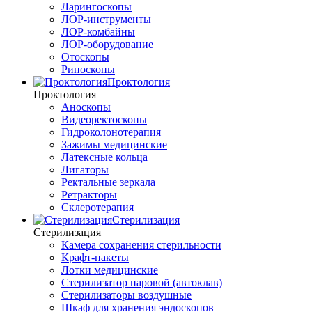
Ларингоскопы
ЛОР-инструменты
ЛОР-комбайны
ЛОР-оборудование
Отоскопы
Риноскопы
Проктология
Проктология
Аноскопы
Видеоректоскопы
Гидроколонотерапия
Зажимы медицинские
Латексные кольца
Лигаторы
Ректальные зеркала
Ретракторы
Склеротерапия
Стерилизация
Стерилизация
Камера сохранения стерильности
Крафт-пакеты
Лотки медицинские
Стерилизатор паровой (автоклав)
Стерилизаторы воздушные
Шкаф для хранения эндоскопов