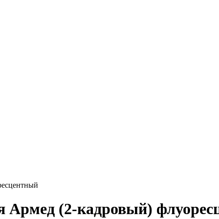
оресцентный
я Армед (2-кадровый) флуоре