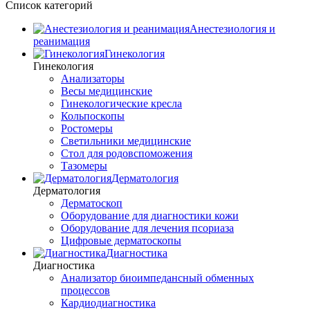
Список категорий
Анестезиология и
реанимация
Гинекология
Гинекология
Анализаторы
Весы медицинские
Гинекологические кресла
Кольпоскопы
Ростомеры
Светильники медицинские
Стол для родовспоможения
Тазомеры
Дерматология
Дерматология
Дерматоскоп
Оборудование для диагностики кожи
Оборудование для лечения псориаза
Цифровые дерматоскопы
Диагностика
Диагностика
Анализатор биоимпедансный обменных
процессов
Кардиодиагностика