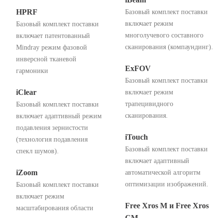
HPRF
Базовый комплект поставки
включает режим
Базовый комплект поставки
многолучевого составного
включает патентованный
сканирования (компаундинг).
Mindray режим фазовой
инверсной тканевой
ExFOV
гармоники
Базовый комплект поставки
iClear
включает режим
трапецивидного
Базовый комплект поставки
сканирования.
включает адаптивный режим
подавления зернистости
iTouch
(технология подавления
Базовый комплект поставки
спекл шумов).
включает адаптивный
iZoom
автоматической алгоритм
оптимизации изображений.
Базовый комплект поставки
включает режим
Free Xros M и Free Xros
масштабирования области
СM