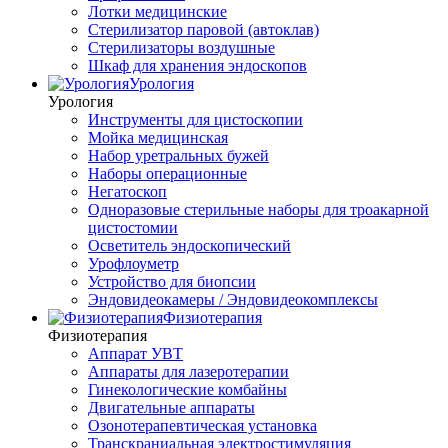
Лотки медицинские
Стерилизатор паровой (автоклав)
Стерилизаторы воздушные
Шкаф для хранения эндоскопов
Урология
Урология
Инструменты для цистоскопии
Мойка медицинская
Набор уретральных бужей
Наборы операционные
Негатоскоп
Одноразовые стерильные наборы для троакарной
цистостомии
Осветитель эндоскопический
Урофлоуметр
Устройство для биопсии
Эндовидеокамеры / Эндовидеокомплексы
Физиотерапия
Физиотерапия
Аппарат УВТ
Аппараты для лазеротерапии
Гинекологические комбайны
Двигательные аппараты
Озонотерапевтическая установка
Транскраниальная электростимуляция