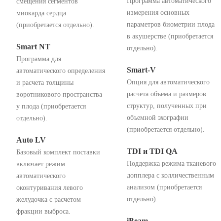
Программа автоматического
смещения сегментов
измерения основных
миокарда сердца
параметров биометрии плода
(приобретается отдельно).
в акушерстве (приобретается
Smart NT
отдельно).
Программа для
Smart-V
автоматического определения
Опция для автоматического
и расчета толщины
расчета объема и размеров
воротникового пространства
структур, полученных при
у плода (приобретается
объемной эхографии
отдельно).
(приобретается отдельно).
Auto LV
TDI и TDI QA
Базовый комплект поставки
Поддержка режима тканевого
включает режим
допплера с колличественным
автоматического
анализом (приобретается
оконтуривания левого
отдельно).
желудочка с расчетом
фракции выброса.
iBeam