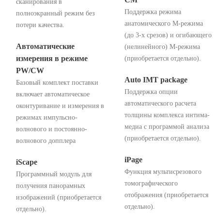
сканирования в
Поддержка режима
полноэкранный режим без
анатомического М-режима
потери качества.
(до 3-х срезов) и огибающего
Автоматические
(нелинейного) М-режима
измерения в режиме
(приобретается отдельно).
PW/CW
Auto IMT package
Базовый комплект поставки
Поддержка опции
включает автоматическое
автоматического расчета
оконтуривание и измерения в
толщины комплекса интима-
режимах импульсно-
медиа с программой анализа
волнового и постоянно-
(приобретается отдельно).
волнового допплера
iPage
iScape
Функция мультисрезового
Программный модуль для
томографического
получения панорамных
отображения (приобретается
изображений (приобретается
отдельно).
отдельно).