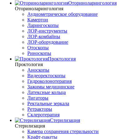
Оториноларингология
Оториноларингология
Аудиометрическое оборудование
Камертон
Ларингоскопы
ЛОР-инструменты
ЛОР-комбайны
ЛОР-оборудование
Отоскопы
Риноскопы
Проктология
Проктология
Аноскопы
Видеоректоскопы
Гидроколонотерапия
Зажимы медицинские
Латексные кольца
Лигаторы
Ректальные зеркала
Ретракторы
Склеротерапия
Стерилизация
Стерилизация
Камера сохранения стерильности
Крафт-пакеты