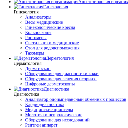
Анестезиология и реани
Гинекология
Гинекология
Анализаторы
Весы медицинские
Гинекологические кресла
Кольпоскопы
Ростомеры
Светильники медицинские
Стол для родовспоможения
Тазомеры
Дерматология
Дерматология
Дерматоскоп
Оборудование для диагностики кожи
Оборудование для лечения псориаза
Цифровые дерматоскопы
Диагностика
Диагностика
Анализатор биоимпедансный обменных процессов
Кардиодиагностика
Медицинские принтеры
Молоточки неврологические
Оборудование для исследований
Рентген аппарат