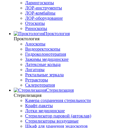
Ларингоскопы
ЛОР-инструменты
ЛОР-комбайны
ЛОР-оборудование
Отоскопы
Риноскопы
Проктология
Проктология
Аноскопы
Видеоректоскопы
Гидроколонотерапия
Зажимы медицинские
Латексные кольца
Лигаторы
Ректальные зеркала
Ретракторы
Склеротерапия
Стерилизация
Стерилизация
Камера сохранения стерильности
Крафт-пакеты
Лотки медицинские
Стерилизатор паровой (автоклав)
Стерилизаторы воздушные
Шкаф для хранения эндоскопов