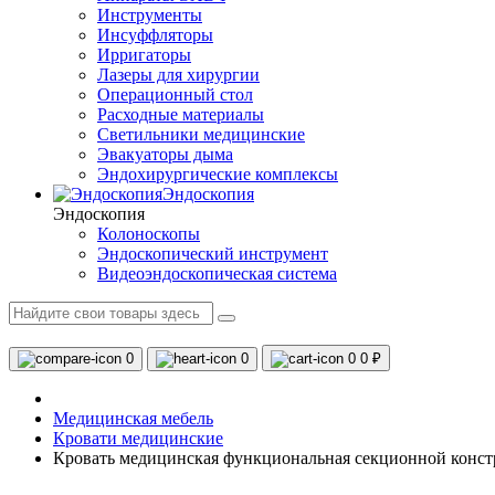
Инструменты
Инсуффляторы
Ирригаторы
Лазеры для хирургии
Операционный стол
Расходные материалы
Светильники медицинские
Эвакуаторы дыма
Эндохирургические комплексы
Эндоскопия
Эндоскопия
Колоноскопы
Эндоскопический инструмент
Видеоэндоскопическая система
0
0
0
0 ₽
Медицинская мебель
Кровати медицинские
Кровать медицинская функциональная секционной конс