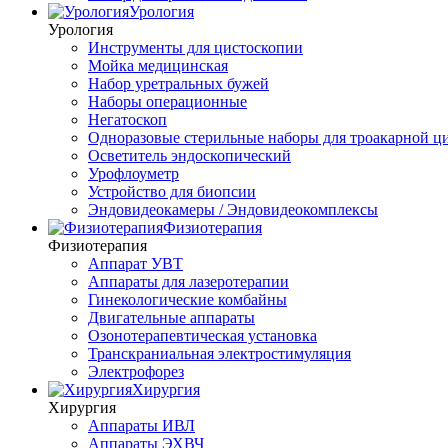
Урология
Урология
Инструменты для цистоскопии
Мойка медицинская
Набор уретральных бужей
Наборы операционные
Негатоскоп
Одноразовые стерильные наборы для троакарной ц
Осветитель эндоскопический
Урофлоуметр
Устройство для биопсии
Эндовидеокамеры / Эндовидеокомплексы
Физиотерапия
Физиотерапия
Аппарат УВТ
Аппараты для лазеротерапии
Гинекологические комбайны
Двигательные аппараты
Озонотерапевтическая установка
Транскраниальная электростимуляция
Электрофорез
Хирургия
Хирургия
Аппараты ИВЛ
Аппараты ЭХВЧ