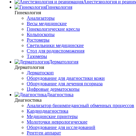
Анестезиология и реани
Гинекология
Гинекология
Анализаторы
Весы медицинские
Гинекологические кресла
Кольпоскопы
Ростомеры
Светильники медицинские
Стол для родовспоможения
Тазомеры
Дерматология
Дерматология
Дерматоскоп
Оборудование для диагностики кожи
Оборудование для лечения псориаза
Цифровые дерматоскопы
Диагностика
Диагностика
Анализатор биоимпедансный обменных процессов
Кардиодиагностика
Медицинские принтеры
Молоточки неврологические
Оборудование для исследований
Рентген аппарат