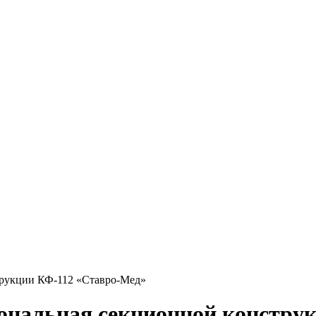
трукции КФ-112 «Ставро-Мед»
ональная секционной констру