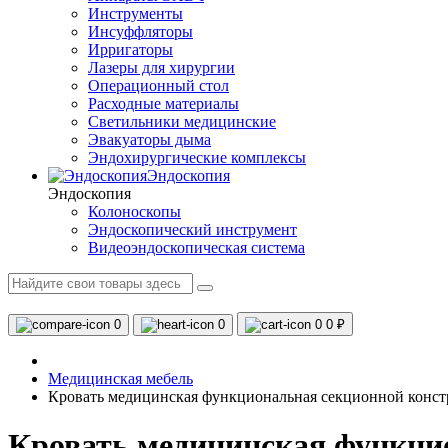
Инструменты
Инсуффляторы
Ирригаторы
Лазеры для хирургии
Операционный стол
Расходные материалы
Светильники медицинские
Эвакуаторы дыма
Эндохирургические комплексы
Эндоскопия
Эндоскопия
Колоноскопы
Эндоскопический инструмент
Видеоэндоскопическая система
0
0
0
0 ₽
Медицинская мебель
Кровать медицинская функциональная секционной конс
Кровать медицинская функци