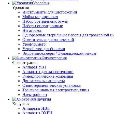
Урология
Урология
Инструменты для цистоскопии
Мойка медицинская
Набор уретральных бужей
Наборы операционные
Негатоскоп
Одноразовые стерильные наборы для троакарной ц
Осветитель эндоскопический
Урофлоуметр
Устройство для биопсии
Эндовидеокамеры / Эндовидеокомплексы
Физиотерапия
Физиотерапия
Аппарат УВТ
Аппараты для лазеротерапии
Гинекологические комбайны
Двигательные аппараты
Озонотерапевтическая установка
Транскраниальная электростимуляция
Электрофорез
Хирургия
Хирургия
Аппараты ИВЛ
Аппараты ЭХВЧ