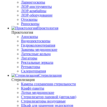
Ларингоскопы
ЛОР-инструменты
ЛОР-комбайны
ЛОР-оборудование
Отоскопы
Риноскопы
Проктология
Проктология
Аноскопы
Видеоректоскопы
Гидроколонотерапия
Зажимы медицинские
Латексные кольца
Лигаторы
Ректальные зеркала
Ретракторы
Склеротерапия
Стерилизация
Стерилизация
Камера сохранения стерильности
Крафт-пакеты
Лотки медицинские
Стерилизатор паровой (автоклав)
Стерилизаторы воздушные
Шкаф для хранения эндоскопов