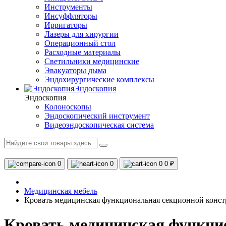
Инструменты
Инсуффляторы
Ирригаторы
Лазеры для хирургии
Операционный стол
Расходные материалы
Светильники медицинские
Эвакуаторы дыма
Эндохирургические комплексы
Эндоскопия
Эндоскопия
Колоноскопы
Эндоскопический инструмент
Видеоэндоскопическая система
0
0
0
0 ₽
Медицинская мебель
Кровать медицинская функциональная секционной конс
Кровать медицинская функци