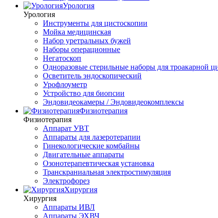
Урология
Урология
Инструменты для цистоскопии
Мойка медицинская
Набор уретральных бужей
Наборы операционные
Негатоскоп
Одноразовые стерильные наборы для троакарной ц
Осветитель эндоскопический
Урофлоуметр
Устройство для биопсии
Эндовидеокамеры / Эндовидеокомплексы
Физиотерапия
Физиотерапия
Аппарат УВТ
Аппараты для лазеротерапии
Гинекологические комбайны
Двигательные аппараты
Озонотерапевтическая установка
Транскраниальная электростимуляция
Электрофорез
Хирургия
Хирургия
Аппараты ИВЛ
Аппараты ЭХВЧ