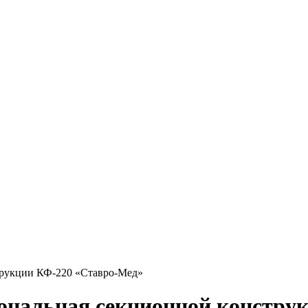
трукции КФ-220 «Ставро-Мед»
ональная секционной констру