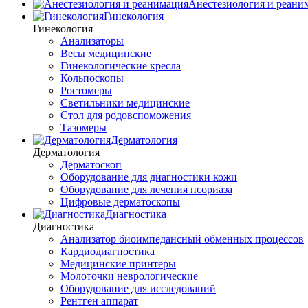
Анестезиология и реани
Гинекология
Гинекология
Анализаторы
Весы медицинские
Гинекологические кресла
Кольпоскопы
Ростомеры
Светильники медицинские
Стол для родовспоможения
Тазомеры
Дерматология
Дерматология
Дерматоскоп
Оборудование для диагностики кожи
Оборудование для лечения псориаза
Цифровые дерматоскопы
Диагностика
Диагностика
Анализатор биоимпедансный обменных процессов
Кардиодиагностика
Медицинские принтеры
Молоточки неврологические
Оборудование для исследований
Рентген аппарат