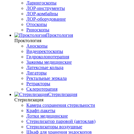
Ларингоскопы
ЛОР-инструменты
ЛОР-комбайны
ЛОР-оборудование
Отоскопы
Риноскопы
Проктология
Проктология
Аноскопы
Видеоректоскопы
Гидроколонотерапия
Зажимы медицинские
Латексные кольца
Лигаторы
Ректальные зеркала
Ретракторы
Склеротерапия
Стерилизация
Стерилизация
Камера сохранения стерильности
Крафт-пакеты
Лотки медицинские
Стерилизатор паровой (автоклав)
Стерилизаторы воздушные
Шкаф для хранения эндоскопов