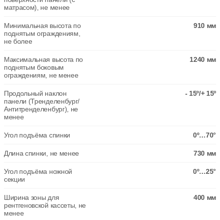
матрасом), не менее
Минимальная высота по
910 мм
поднятым ограждениям,
не более
Максимальная высота по
1240 мм
поднятым боковым
ограждениям, не менее
Продольный наклон
- 15º/+ 15º
панели (Тренделенбург/
Антитренделенбург), не
менее
Угол подъёма спинки
0º…70°
Длина спинки, не менее
730 мм
Угол подъёма ножной
0º…25°
секции
Ширина зоны для
400 мм
рентгеновской кассеты, не
менее