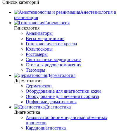
Список категорий
Анестезиология и
реанимация
Гинекология
Гинекология
Анализаторы
Весы медицинские
Гинекологические кресла
Кольпоскопы
Ростомеры
Светильники медицинские
Стол для родовспоможения
Тазомеры
Дерматология
Дерматология
Дерматоскоп
Оборудование для диагностики кожи
Оборудование для лечения псориаза
Цифровые дерматоскопы
Диагностика
Диагностика
Анализатор биоимпедансный обменных
процессов
Кардиодиагностика