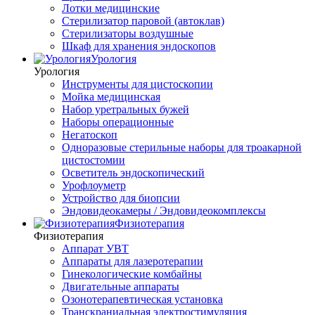
Лотки медицинские
Стерилизатор паровой (автоклав)
Стерилизаторы воздушные
Шкаф для хранения эндоскопов
Урология
Урология
Инструменты для цистоскопии
Мойка медицинская
Набор уретральных бужей
Наборы операционные
Негатоскоп
Одноразовые стерильные наборы для троакарной
цистостомии
Осветитель эндоскопический
Урофлоуметр
Устройство для биопсии
Эндовидеокамеры / Эндовидеокомплексы
Физиотерапия
Физиотерапия
Аппарат УВТ
Аппараты для лазеротерапии
Гинекологические комбайны
Двигательные аппараты
Озонотерапевтическая установка
Транскраниальная электростимуляция