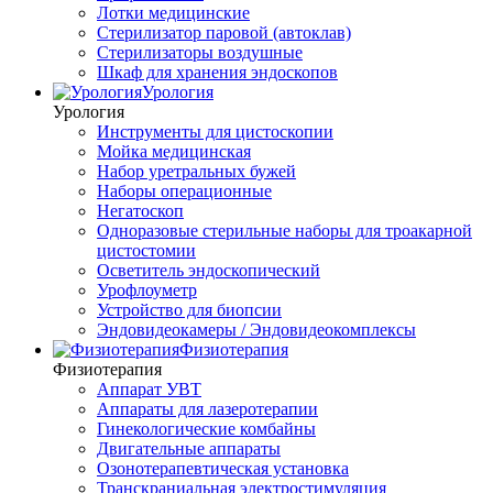
Лотки медицинские
Стерилизатор паровой (автоклав)
Стерилизаторы воздушные
Шкаф для хранения эндоскопов
Урология
Урология
Инструменты для цистоскопии
Мойка медицинская
Набор уретральных бужей
Наборы операционные
Негатоскоп
Одноразовые стерильные наборы для троакарной
цистостомии
Осветитель эндоскопический
Урофлоуметр
Устройство для биопсии
Эндовидеокамеры / Эндовидеокомплексы
Физиотерапия
Физиотерапия
Аппарат УВТ
Аппараты для лазеротерапии
Гинекологические комбайны
Двигательные аппараты
Озонотерапевтическая установка
Транскраниальная электростимуляция