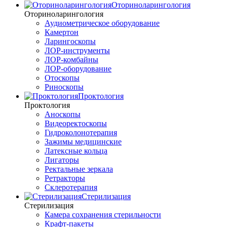
Оториноларингология
Оториноларингология
Аудиометрическое оборудование
Камертон
Ларингоскопы
ЛОР-инструменты
ЛОР-комбайны
ЛОР-оборудование
Отоскопы
Риноскопы
Проктология
Проктология
Аноскопы
Видеоректоскопы
Гидроколонотерапия
Зажимы медицинские
Латексные кольца
Лигаторы
Ректальные зеркала
Ретракторы
Склеротерапия
Стерилизация
Стерилизация
Камера сохранения стерильности
Крафт-пакеты