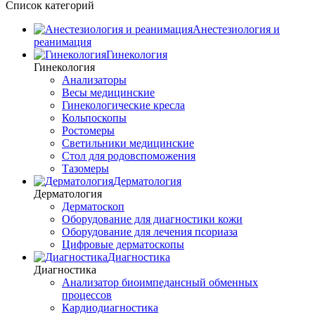
Список категорий
Анестезиология и
реанимация
Гинекология
Гинекология
Анализаторы
Весы медицинские
Гинекологические кресла
Кольпоскопы
Ростомеры
Светильники медицинские
Стол для родовспоможения
Тазомеры
Дерматология
Дерматология
Дерматоскоп
Оборудование для диагностики кожи
Оборудование для лечения псориаза
Цифровые дерматоскопы
Диагностика
Диагностика
Анализатор биоимпедансный обменных
процессов
Кардиодиагностика