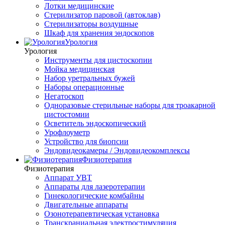
Лотки медицинские
Стерилизатор паровой (автоклав)
Стерилизаторы воздушные
Шкаф для хранения эндоскопов
Урология
Урология
Инструменты для цистоскопии
Мойка медицинская
Набор уретральных бужей
Наборы операционные
Негатоскоп
Одноразовые стерильные наборы для троакарной
цистостомии
Осветитель эндоскопический
Урофлоуметр
Устройство для биопсии
Эндовидеокамеры / Эндовидеокомплексы
Физиотерапия
Физиотерапия
Аппарат УВТ
Аппараты для лазеротерапии
Гинекологические комбайны
Двигательные аппараты
Озонотерапевтическая установка
Транскраниальная электростимуляция