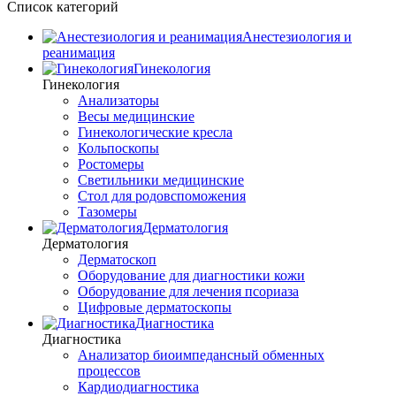
Список категорий
Анестезиология и
реанимация
Гинекология
Гинекология
Анализаторы
Весы медицинские
Гинекологические кресла
Кольпоскопы
Ростомеры
Светильники медицинские
Стол для родовспоможения
Тазомеры
Дерматология
Дерматология
Дерматоскоп
Оборудование для диагностики кожи
Оборудование для лечения псориаза
Цифровые дерматоскопы
Диагностика
Диагностика
Анализатор биоимпедансный обменных
процессов
Кардиодиагностика