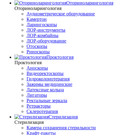
Оториноларингология
Оториноларингология
Аудиометрическое оборудование
Камертон
Ларингоскопы
ЛОР-инструменты
ЛОР-комбайны
ЛОР-оборудование
Отоскопы
Риноскопы
Проктология
Проктология
Аноскопы
Видеоректоскопы
Гидроколонотерапия
Зажимы медицинские
Латексные кольца
Лигаторы
Ректальные зеркала
Ретракторы
Склеротерапия
Стерилизация
Стерилизация
Камера сохранения стерильности
Крафт-пакеты