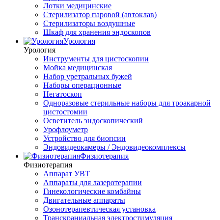
Лотки медицинские
Стерилизатор паровой (автоклав)
Стерилизаторы воздушные
Шкаф для хранения эндоскопов
Урология
Урология
Инструменты для цистоскопии
Мойка медицинская
Набор уретральных бужей
Наборы операционные
Негатоскоп
Одноразовые стерильные наборы для троакарной
цистостомии
Осветитель эндоскопический
Урофлоуметр
Устройство для биопсии
Эндовидеокамеры / Эндовидеокомплексы
Физиотерапия
Физиотерапия
Аппарат УВТ
Аппараты для лазеротерапии
Гинекологические комбайны
Двигательные аппараты
Озонотерапевтическая установка
Транскраниальная электростимуляция