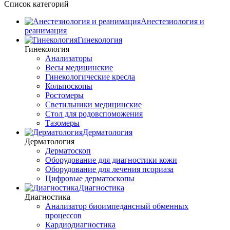
Список категорий
Анестезиология и
реанимация
Гинекология
Гинекология
Анализаторы
Весы медицинские
Гинекологические кресла
Кольпоскопы
Ростомеры
Светильники медицинские
Стол для родовспоможения
Тазомеры
Дерматология
Дерматология
Дерматоскоп
Оборудование для диагностики кожи
Оборудование для лечения псориаза
Цифровые дерматоскопы
Диагностика
Диагностика
Анализатор биоимпедансный обменных
процессов
Кардиодиагностика