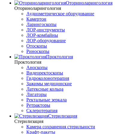
Оториноларингология
Оториноларингология
Аудиометрическое оборудование
Камертон
Ларингоскопы
ЛОР-инструменты
ЛОР-комбайны
ЛОР-оборудование
Отоскопы
Риноскопы
Проктология
Проктология
Аноскопы
Видеоректоскопы
Гидроколонотерапия
Зажимы медицинские
Латексные кольца
Лигаторы
Ректальные зеркала
Ретракторы
Склеротерапия
Стерилизация
Стерилизация
Камера сохранения стерильности
Крафт-пакеты