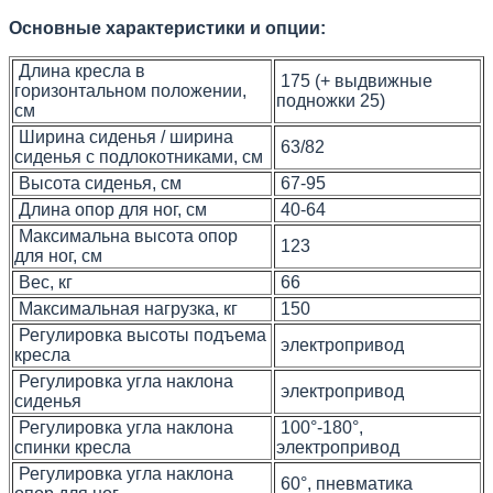
Основные характеристики и опции:
Длина кресла в
175 (+ выдвижные
горизонтальном положении,
подножки 25)
см
Ширина сиденья / ширина
63/82
сиденья с подлокотниками, см
Высота сиденья, см
67-95
Длина опор для ног, см
40-64
Максимальна высота опор
123
для ног, см
Вес, кг
66
Максимальная нагрузка, кг
150
Регулировка высоты подъема
электропривод
кресла
Регулировка угла наклона
электропривод
сиденья
Регулировка угла наклона
100°-180°,
спинки кресла
электропривод
Регулировка угла наклона
60°, пневматика