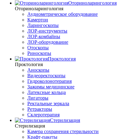
Оториноларингология
Оториноларингология
Аудиометрическое оборудование
Камертон
Ларингоскопы
ЛОР-инструменты
ЛОР-комбайны
ЛОР-оборудование
Отоскопы
Риноскопы
Проктология
Проктология
Аноскопы
Видеоректоскопы
Гидроколонотерапия
Зажимы медицинские
Латексные кольца
Лигаторы
Ректальные зеркала
Ретракторы
Склеротерапия
Стерилизация
Стерилизация
Камера сохранения стерильности
Крафт-пакеты