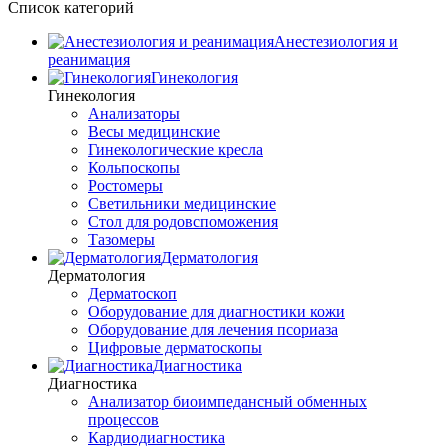
Список категорий
Анестезиология и
реанимация
Гинекология
Гинекология
Анализаторы
Весы медицинские
Гинекологические кресла
Кольпоскопы
Ростомеры
Светильники медицинские
Стол для родовспоможения
Тазомеры
Дерматология
Дерматология
Дерматоскоп
Оборудование для диагностики кожи
Оборудование для лечения псориаза
Цифровые дерматоскопы
Диагностика
Диагностика
Анализатор биоимпедансный обменных
процессов
Кардиодиагностика