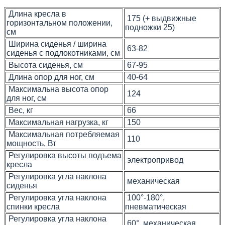
Длина кресла в
175 (+ выдвижные
горизонтальном положении,
подножки 25)
см
Ширина сиденья / ширина
63-82
сиденья с подлокотниками, см
Высота сиденья, см
67-95
Длина опор для ног, см
40-64
Максимальна высота опор
124
для ног, см
Вес, кг
66
Максимальная нагрузка, кг
150
Максимальная потребляемая
110
мощность, Вт
Регулировка высоты подъема
электропривод
кресла
Регулировка угла наклона
механическая
сиденья
Регулировка угла наклона
100°-180°,
спинки кресла
пневматическая
Регулировка угла наклона
60°, механическая