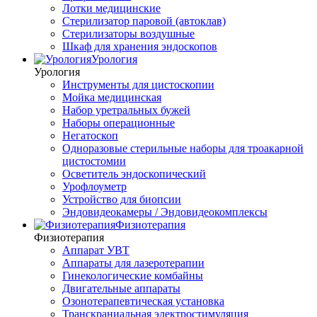
Лотки медицинские
Стерилизатор паровой (автоклав)
Стерилизаторы воздушные
Шкаф для хранения эндоскопов
Урология
Урология
Инструменты для цистоскопии
Мойка медицинская
Набор уретральных бужей
Наборы операционные
Негатоскоп
Одноразовые стерильные наборы для троакарной
цистостомии
Осветитель эндоскопический
Урофлоуметр
Устройство для биопсии
Эндовидеокамеры / Эндовидеокомплексы
Физиотерапия
Физиотерапия
Аппарат УВТ
Аппараты для лазеротерапии
Гинекологические комбайны
Двигательные аппараты
Озонотерапевтическая установка
Транскраниальная электростимуляция