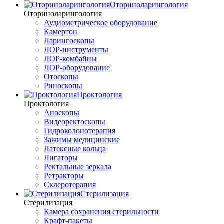
Оториноларингология
Оториноларингология
Аудиометрическое оборудование
Камертон
Ларингоскопы
ЛОР-инструменты
ЛОР-комбайны
ЛОР-оборудование
Отоскопы
Риноскопы
Проктология
Проктология
Аноскопы
Видеоректоскопы
Гидроколонотерапия
Зажимы медицинские
Латексные кольца
Лигаторы
Ректальные зеркала
Ретракторы
Склеротерапия
Стерилизация
Стерилизация
Камера сохранения стерильности
Крафт-пакеты