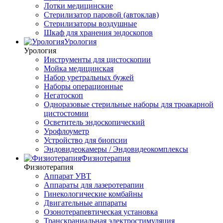
Лотки медицинские
Стерилизатор паровой (автоклав)
Стерилизаторы воздушные
Шкаф для хранения эндоскопов
Урология
Урология
Инструменты для цистоскопии
Мойка медицинская
Набор уретральных бужей
Наборы операционные
Негатоскоп
Одноразовые стерильные наборы для троакарной
цистостомии
Осветитель эндоскопический
Урофлоуметр
Устройство для биопсии
Эндовидеокамеры / Эндовидеокомплексы
Физиотерапия
Физиотерапия
Аппарат УВТ
Аппараты для лазеротерапии
Гинекологические комбайны
Двигательные аппараты
Озонотерапевтическая установка
Транскраниальная электростимуляция