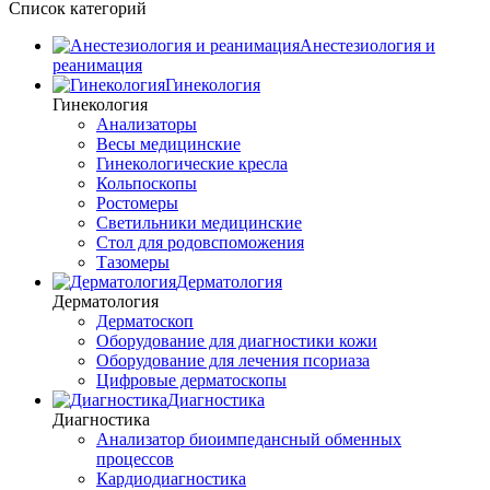
Список категорий
Анестезиология и
реанимация
Гинекология
Гинекология
Анализаторы
Весы медицинские
Гинекологические кресла
Кольпоскопы
Ростомеры
Светильники медицинские
Стол для родовспоможения
Тазомеры
Дерматология
Дерматология
Дерматоскоп
Оборудование для диагностики кожи
Оборудование для лечения псориаза
Цифровые дерматоскопы
Диагностика
Диагностика
Анализатор биоимпедансный обменных
процессов
Кардиодиагностика