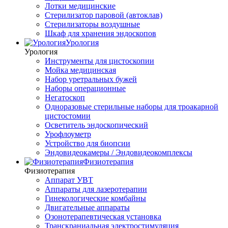
Лотки медицинские
Стерилизатор паровой (автоклав)
Стерилизаторы воздушные
Шкаф для хранения эндоскопов
Урология
Урология
Инструменты для цистоскопии
Мойка медицинская
Набор уретральных бужей
Наборы операционные
Негатоскоп
Одноразовые стерильные наборы для троакарной
цистостомии
Осветитель эндоскопический
Урофлоуметр
Устройство для биопсии
Эндовидеокамеры / Эндовидеокомплексы
Физиотерапия
Физиотерапия
Аппарат УВТ
Аппараты для лазеротерапии
Гинекологические комбайны
Двигательные аппараты
Озонотерапевтическая установка
Транскраниальная электростимуляция