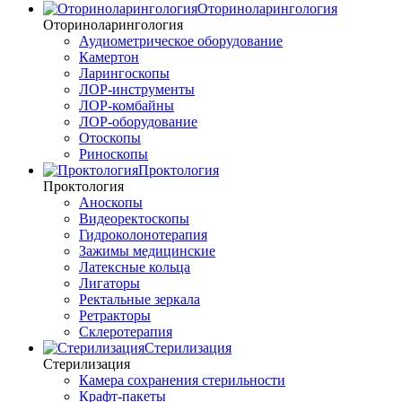
Оториноларингология
Оториноларингология
Аудиометрическое оборудование
Камертон
Ларингоскопы
ЛОР-инструменты
ЛОР-комбайны
ЛОР-оборудование
Отоскопы
Риноскопы
Проктология
Проктология
Аноскопы
Видеоректоскопы
Гидроколонотерапия
Зажимы медицинские
Латексные кольца
Лигаторы
Ректальные зеркала
Ретракторы
Склеротерапия
Стерилизация
Стерилизация
Камера сохранения стерильности
Крафт-пакеты