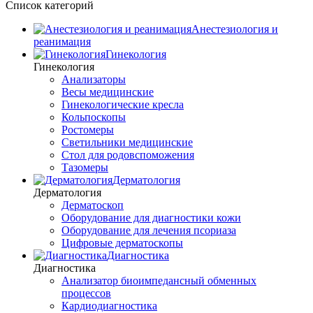
Список категорий
Анестезиология и
реанимация
Гинекология
Гинекология
Анализаторы
Весы медицинские
Гинекологические кресла
Кольпоскопы
Ростомеры
Светильники медицинские
Стол для родовспоможения
Тазомеры
Дерматология
Дерматология
Дерматоскоп
Оборудование для диагностики кожи
Оборудование для лечения псориаза
Цифровые дерматоскопы
Диагностика
Диагностика
Анализатор биоимпедансный обменных
процессов
Кардиодиагностика