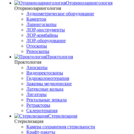
Оториноларингология
Оториноларингология
Аудиометрическое оборудование
Камертон
Ларингоскопы
ЛОР-инструменты
ЛОР-комбайны
ЛОР-оборудование
Отоскопы
Риноскопы
Проктология
Проктология
Аноскопы
Видеоректоскопы
Гидроколонотерапия
Зажимы медицинские
Латексные кольца
Лигаторы
Ректальные зеркала
Ретракторы
Склеротерапия
Стерилизация
Стерилизация
Камера сохранения стерильности
Крафт-пакеты