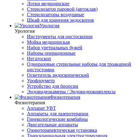
Лотки медицинские
Стерилизатор паровой (автоклав)
Стерилизаторы воздушные
Шкаф для хранения эндоскопов
Урология
Урология
Инструменты для цистоскопии
Мойка медицинская
Набор уретральных бужей
Наборы операционные
Негатоскоп
Одноразовые стерильные наборы для троакарной
цистостомии
Осветитель эндоскопический
Урофлоуметр
Устройство для биопсии
Эндовидеокамеры / Эндовидеокомплексы
Физиотерапия
Физиотерапия
Аппарат УВТ
Аппараты для лазеротерапии
Гинекологические комбайны
Двигательные аппараты
Озонотерапевтическая установка
Транскраниальная электростимуляция