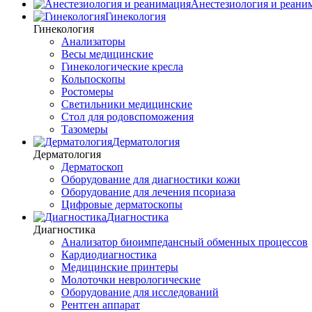
Анестезиология и реани
Гинекология
Гинекология
Анализаторы
Весы медицинские
Гинекологические кресла
Кольпоскопы
Ростомеры
Светильники медицинские
Стол для родовспоможения
Тазомеры
Дерматология
Дерматология
Дерматоскоп
Оборудование для диагностики кожи
Оборудование для лечения псориаза
Цифровые дерматоскопы
Диагностика
Диагностика
Анализатор биоимпедансный обменных процессов
Кардиодиагностика
Медицинские принтеры
Молоточки неврологические
Оборудование для исследований
Рентген аппарат