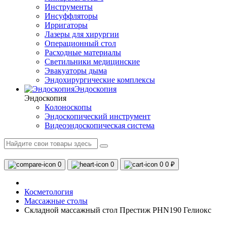
Инструменты
Инсуффляторы
Ирригаторы
Лазеры для хирургии
Операционный стол
Расходные материалы
Светильники медицинские
Эвакуаторы дыма
Эндохирургические комплексы
Эндоскопия
Эндоскопия
Колоноскопы
Эндоскопический инструмент
Видеоэндоскопическая система
0
0
0
0 ₽
Косметология
Массажные столы
Складной массажный стол Престиж PНN190 Гелиокс