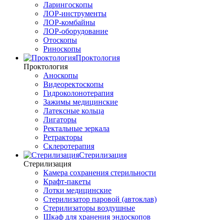
Ларингоскопы
ЛОР-инструменты
ЛОР-комбайны
ЛОР-оборудование
Отоскопы
Риноскопы
Проктология
Проктология
Аноскопы
Видеоректоскопы
Гидроколонотерапия
Зажимы медицинские
Латексные кольца
Лигаторы
Ректальные зеркала
Ретракторы
Склеротерапия
Стерилизация
Стерилизация
Камера сохранения стерильности
Крафт-пакеты
Лотки медицинские
Стерилизатор паровой (автоклав)
Стерилизаторы воздушные
Шкаф для хранения эндоскопов