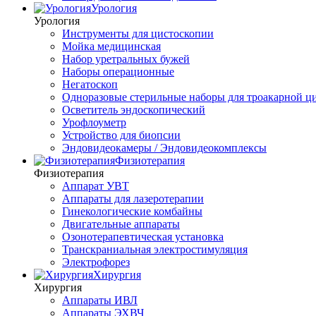
Урология
Урология
Инструменты для цистоскопии
Мойка медицинская
Набор уретральных бужей
Наборы операционные
Негатоскоп
Одноразовые стерильные наборы для троакарной ц
Осветитель эндоскопический
Урофлоуметр
Устройство для биопсии
Эндовидеокамеры / Эндовидеокомплексы
Физиотерапия
Физиотерапия
Аппарат УВТ
Аппараты для лазеротерапии
Гинекологические комбайны
Двигательные аппараты
Озонотерапевтическая установка
Транскраниальная электростимуляция
Электрофорез
Хирургия
Хирургия
Аппараты ИВЛ
Аппараты ЭХВЧ