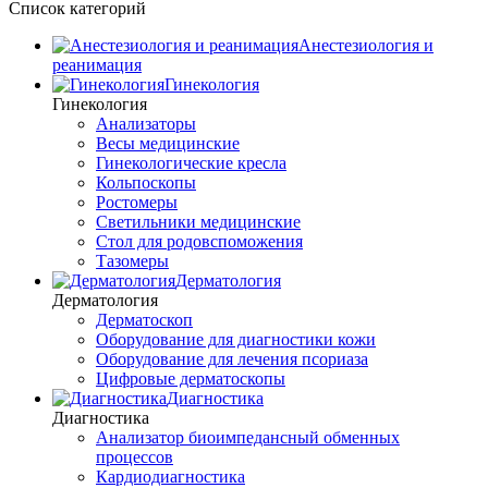
Список категорий
Анестезиология и
реанимация
Гинекология
Гинекология
Анализаторы
Весы медицинские
Гинекологические кресла
Кольпоскопы
Ростомеры
Светильники медицинские
Стол для родовспоможения
Тазомеры
Дерматология
Дерматология
Дерматоскоп
Оборудование для диагностики кожи
Оборудование для лечения псориаза
Цифровые дерматоскопы
Диагностика
Диагностика
Анализатор биоимпедансный обменных
процессов
Кардиодиагностика