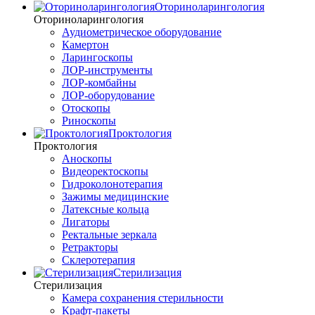
Оториноларингология
Оториноларингология
Аудиометрическое оборудование
Камертон
Ларингоскопы
ЛОР-инструменты
ЛОР-комбайны
ЛОР-оборудование
Отоскопы
Риноскопы
Проктология
Проктология
Аноскопы
Видеоректоскопы
Гидроколонотерапия
Зажимы медицинские
Латексные кольца
Лигаторы
Ректальные зеркала
Ретракторы
Склеротерапия
Стерилизация
Стерилизация
Камера сохранения стерильности
Крафт-пакеты