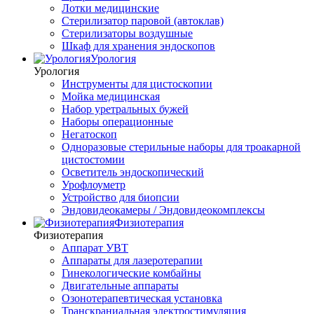
Лотки медицинские
Стерилизатор паровой (автоклав)
Стерилизаторы воздушные
Шкаф для хранения эндоскопов
Урология
Урология
Инструменты для цистоскопии
Мойка медицинская
Набор уретральных бужей
Наборы операционные
Негатоскоп
Одноразовые стерильные наборы для троакарной
цистостомии
Осветитель эндоскопический
Урофлоуметр
Устройство для биопсии
Эндовидеокамеры / Эндовидеокомплексы
Физиотерапия
Физиотерапия
Аппарат УВТ
Аппараты для лазеротерапии
Гинекологические комбайны
Двигательные аппараты
Озонотерапевтическая установка
Транскраниальная электростимуляция