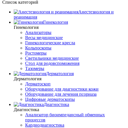
Список категорий
Анестезиология и
реанимация
Гинекология
Гинекология
Анализаторы
Весы медицинские
Гинекологические кресла
Кольпоскопы
Ростомеры
Светильники медицинские
Стол для родовспоможения
Тазомеры
Дерматология
Дерматология
Дерматоскоп
Оборудование для диагностики кожи
Оборудование для лечения псориаза
Цифровые дерматоскопы
Диагностика
Диагностика
Анализатор биоимпедансный обменных
процессов
Кардиодиагностика