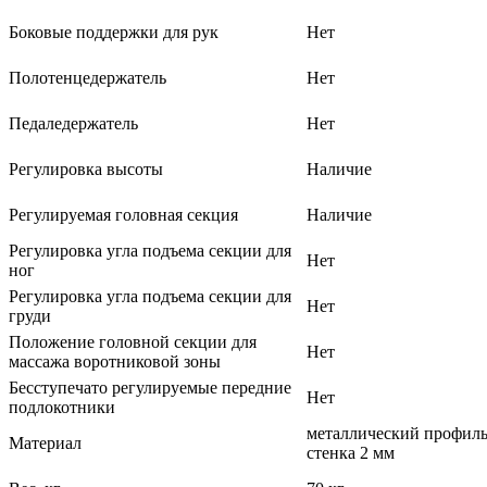
Боковые поддержки для рук
Нет
Полотенцедержатель
Нет
Педаледержатель
Нет
Регулировка высоты
Наличие
Регулируемая головная секция
Наличие
Регулировка угла подъема секции для
Нет
ног
Регулировка угла подъема секции для
Нет
груди
Положение головной секции для
Нет
массажа воротниковой зоны
Бесступечато регулируемые передние
Нет
подлокотники
металлический профиль
Материал
стенка 2 мм