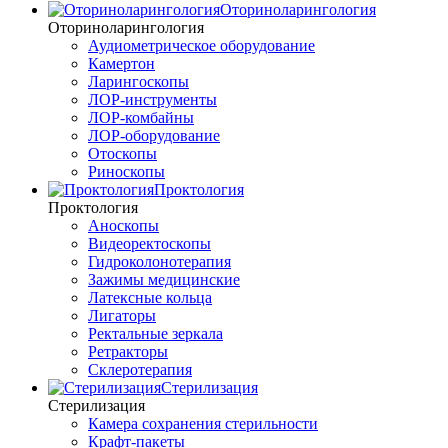
Оториноларингология
Оториноларингология
Аудиометрическое оборудование
Камертон
Ларингоскопы
ЛОР-инструменты
ЛОР-комбайны
ЛОР-оборудование
Отоскопы
Риноскопы
Проктология
Проктология
Аноскопы
Видеоректоскопы
Гидроколонотерапия
Зажимы медицинские
Латексные кольца
Лигаторы
Ректальные зеркала
Ретракторы
Склеротерапия
Стерилизация
Стерилизация
Камера сохранения стерильности
Крафт-пакеты