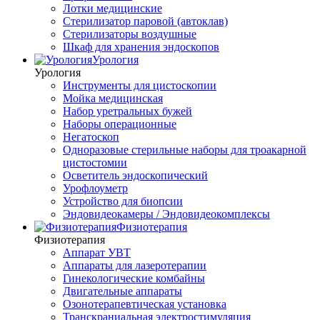
Лотки медицинские
Стерилизатор паровой (автоклав)
Стерилизаторы воздушные
Шкаф для хранения эндоскопов
Урология
Урология
Инструменты для цистоскопии
Мойка медицинская
Набор уретральных бужей
Наборы операционные
Негатоскоп
Одноразовые стерильные наборы для троакарной
цистостомии
Осветитель эндоскопический
Урофлоуметр
Устройство для биопсии
Эндовидеокамеры / Эндовидеокомплексы
Физиотерапия
Физиотерапия
Аппарат УВТ
Аппараты для лазеротерапии
Гинекологические комбайны
Двигательные аппараты
Озонотерапевтическая установка
Транскраниальная электростимуляция