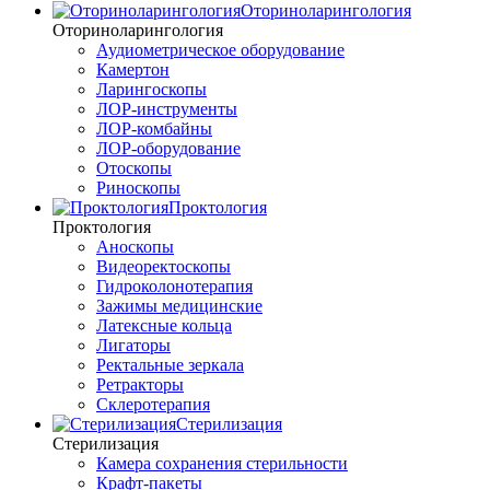
Оториноларингология
Оториноларингология
Аудиометрическое оборудование
Камертон
Ларингоскопы
ЛОР-инструменты
ЛОР-комбайны
ЛОР-оборудование
Отоскопы
Риноскопы
Проктология
Проктология
Аноскопы
Видеоректоскопы
Гидроколонотерапия
Зажимы медицинские
Латексные кольца
Лигаторы
Ректальные зеркала
Ретракторы
Склеротерапия
Стерилизация
Стерилизация
Камера сохранения стерильности
Крафт-пакеты