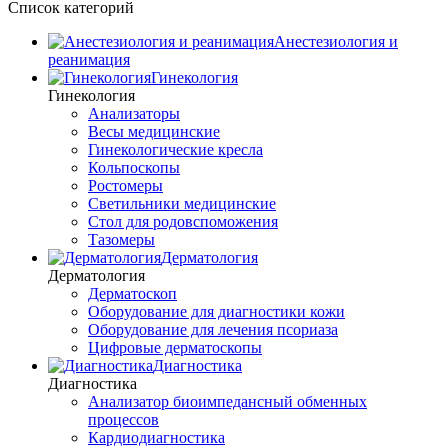
Список категорий
Анестезиология и
реанимация
Гинекология
Гинекология
Анализаторы
Весы медицинские
Гинекологические кресла
Кольпоскопы
Ростомеры
Светильники медицинские
Стол для родовспоможения
Тазомеры
Дерматология
Дерматология
Дерматоскоп
Оборудование для диагностики кожи
Оборудование для лечения псориаза
Цифровые дерматоскопы
Диагностика
Диагностика
Анализатор биоимпедансный обменных
процессов
Кардиодиагностика