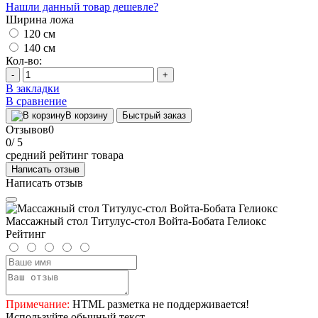
Нашли данный товар дешевле?
Ширина ложа
120 см
140 см
Кол-во:
-
+
В закладки
В сравнение
В корзину
Быстрый заказ
Отзывов
0
0
/ 5
средний рейтинг товара
Написать отзыв
Написать отзыв
Массажный стол Титулус-стол Войта-Бобата Гелиокс
Рейтинг
Примечание:
HTML разметка не поддерживается!
Используйте обычный текст.