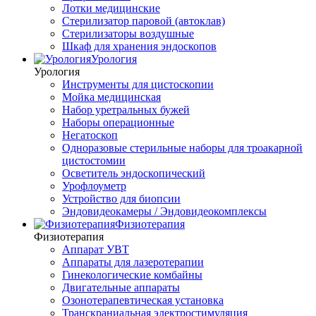
Лотки медицинские
Стерилизатор паровой (автоклав)
Стерилизаторы воздушные
Шкаф для хранения эндоскопов
Урология
Урология
Инструменты для цистоскопии
Мойка медицинская
Набор уретральных бужей
Наборы операционные
Негатоскоп
Одноразовые стерильные наборы для троакарной
цистостомии
Осветитель эндоскопический
Урофлоуметр
Устройство для биопсии
Эндовидеокамеры / Эндовидеокомплексы
Физиотерапия
Физиотерапия
Аппарат УВТ
Аппараты для лазеротерапии
Гинекологические комбайны
Двигательные аппараты
Озонотерапевтическая установка
Транскраниальная электростимуляция