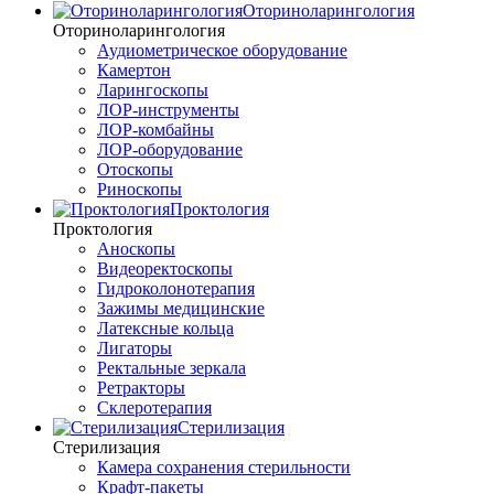
Оториноларингология
Оториноларингология
Аудиометрическое оборудование
Камертон
Ларингоскопы
ЛОР-инструменты
ЛОР-комбайны
ЛОР-оборудование
Отоскопы
Риноскопы
Проктология
Проктология
Аноскопы
Видеоректоскопы
Гидроколонотерапия
Зажимы медицинские
Латексные кольца
Лигаторы
Ректальные зеркала
Ретракторы
Склеротерапия
Стерилизация
Стерилизация
Камера сохранения стерильности
Крафт-пакеты