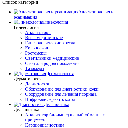
Список категорий
Анестезиология и
реанимация
Гинекология
Гинекология
Анализаторы
Весы медицинские
Гинекологические кресла
Кольпоскопы
Ростомеры
Светильники медицинские
Стол для родовспоможения
Тазомеры
Дерматология
Дерматология
Дерматоскоп
Оборудование для диагностики кожи
Оборудование для лечения псориаза
Цифровые дерматоскопы
Диагностика
Диагностика
Анализатор биоимпедансный обменных
процессов
Кардиодиагностика