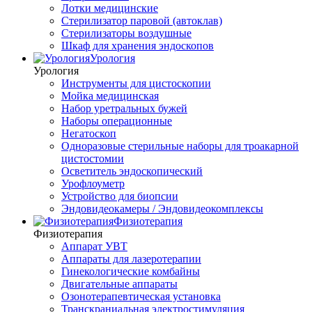
Лотки медицинские
Стерилизатор паровой (автоклав)
Стерилизаторы воздушные
Шкаф для хранения эндоскопов
Урология
Урология
Инструменты для цистоскопии
Мойка медицинская
Набор уретральных бужей
Наборы операционные
Негатоскоп
Одноразовые стерильные наборы для троакарной
цистостомии
Осветитель эндоскопический
Урофлоуметр
Устройство для биопсии
Эндовидеокамеры / Эндовидеокомплексы
Физиотерапия
Физиотерапия
Аппарат УВТ
Аппараты для лазеротерапии
Гинекологические комбайны
Двигательные аппараты
Озонотерапевтическая установка
Транскраниальная электростимуляция