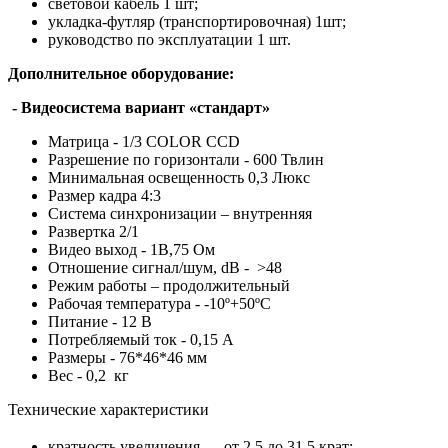
световой кабель 1 шт;
укладка-футляр
(транспортировочная) 1шт;
руководство по эксплуатации 1 шт.
Дополнительное оборудование:
- Видеосистема вариант «стандарт»
Матрица - 1/3 COLOR CCD
Разрешение по горизонтали - 600 Твлин
Минимальная освещенность 0,3 Люкс
Размер кадра 4:3
Система синхронизации – внутренняя
Развертка 2/1
Видео выход - 1В,75 Ом
Отношение сигнал/шум, dB - >48
Режим работы – продолжительный
Рабочая температура - -10º+50ºС
Питание - 12 В
Потребляемый ток - 0,15 А
Размеры - 76*46*46 мм
Вес - 0,2 кг
Технические характеристики
кратность увеличения — от 2,5 до 31,5 крат;