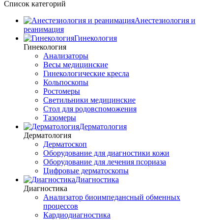
Список категорий
Анестезиология и
реанимация
Гинекология
Гинекология
Анализаторы
Весы медицинские
Гинекологические кресла
Кольпоскопы
Ростомеры
Светильники медицинские
Стол для родовспоможения
Тазомеры
Дерматология
Дерматология
Дерматоскоп
Оборудование для диагностики кожи
Оборудование для лечения псориаза
Цифровые дерматоскопы
Диагностика
Диагностика
Анализатор биоимпедансный обменных
процессов
Кардиодиагностика