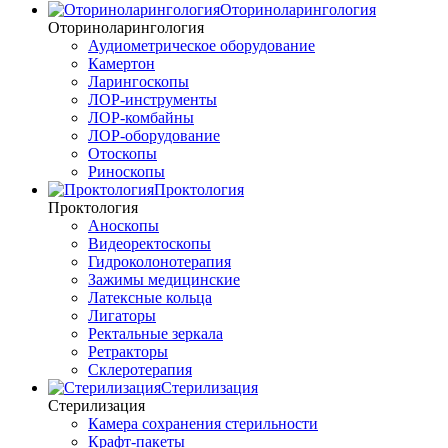
Оториноларингология
Оториноларингология
Аудиометрическое оборудование
Камертон
Ларингоскопы
ЛОР-инструменты
ЛОР-комбайны
ЛОР-оборудование
Отоскопы
Риноскопы
Проктология
Проктология
Аноскопы
Видеоректоскопы
Гидроколонотерапия
Зажимы медицинские
Латексные кольца
Лигаторы
Ректальные зеркала
Ретракторы
Склеротерапия
Стерилизация
Стерилизация
Камера сохранения стерильности
Крафт-пакеты