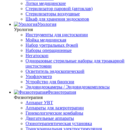
Лотки медицинские
Стерилизатор паровой (автоклав)
Стерилизаторы воздушные
Шкаф для хранения эндоскопов
Урология
Урология
Инструменты для цистоскопии
Мойка медицинская
Набор уретральных бужей
Наборы операционные
Негатоскоп
Одноразовые стерильные наборы для троакарной
цистостомии
Осветитель эндоскопический
Урофлоуметр
Устройство для биопсии
Эндовидеокамеры / Эндовидеокомплексы
Физиотерапия
Физиотерапия
Аппарат УВТ
Аппараты для лазеротерапии
Гинекологические комбайны
Двигательные аппараты
Озонотерапевтическая установка
Транскраниальная электростимуляция